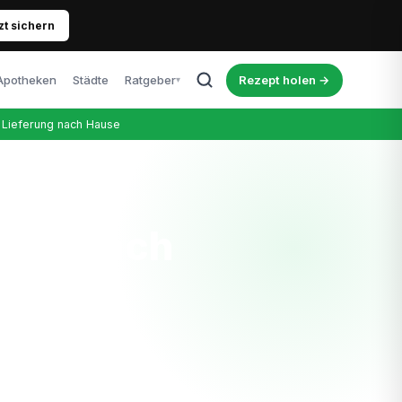
zt sichern
Apotheken
Städte
Ratgeber
Rezept holen →
▾
Alle Artikel
Lieferung nach Hause
Blog, News & Erfahrungen
Cannabis & Führerschein
Was Patienten wissen müssen
Richtige Dosierung
ops nach
Tipps für Einsteiger
Kosten & Therapie
tand
Was kostet das Rezept wirklich?
Nebenwirkungen
Ehrlicher Überblick