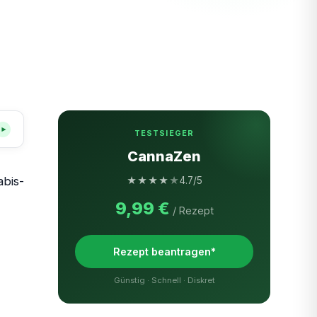
▾
TESTSIEGER
CannaZen
abis-
★
★
★
★
★
4.7/5
9,99 €
/ Rezept
Rezept beantragen*
Günstig · Schnell · Diskret