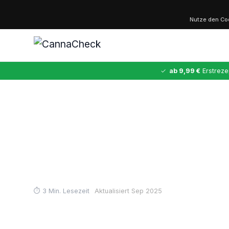
Nutze den C
✓
ab 9,99 €
Erstreze
Start
›
Blog
› Cannabis Produzenten: Apotheken Shops nach Pl
✕
Cannabis Produz
Cannabis
MDMA
Kokain
Ketamin
LSD
Plantagen - Sorte
CannaZen
3 Min. Lesezeit
Aktualisiert Sep 2025