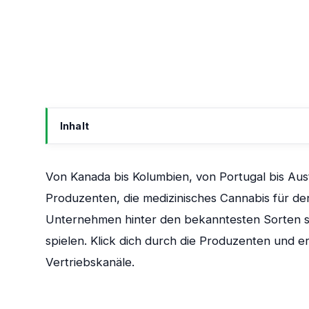
Inhalt
Cannabis Plantagen &amp; Farmen: Live-Bestand
Von Kanada bis Kolumbien, von Portugal bis Aus
Cannabis Produzenten weltweit
Produzenten, die medizinisches Cannabis für d
Hintergrundwissen: Vom Produzenten zur Apotheke
Unternehmen hinter den bekanntesten Sorten st
spielen. Klick dich durch die Produzenten und 
Vertriebskanäle.