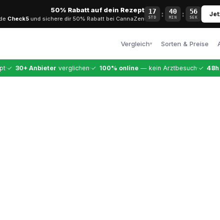
50% Rabatt auf dein Rezept
17
40
56
:
:
Jet
ode
Check5
und sichere dir 50% Rabatt bei CannaZen
STD
MIN
SEK
Vergleich
Sorten & Preise
▾
Alle Anbieter
·
·
·
pt
✓
30+ Anbieter
verglichen
✓
100% online
— kein Arztbesuch
✓
48h
Vollständiger Vergleich
CannaZen
Testsieger · 9,99 €
antagen - Sorten, Preise & Live-Bestand
Dr. Ansay
enten: Apotheken Sh
Top-Arztqualität
Bloomwell
n, Preise & Live-Bes
Etablierter Anbieter