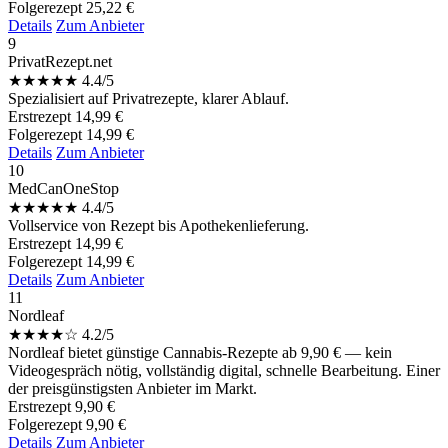
Folgerezept
25,22 €
Details
Zum Anbieter
9
PrivatRezept.net
★
★
★
★
★
4.4/5
Spezialisiert auf Privatrezepte, klarer Ablauf.
Erstrezept
14,99 €
Folgerezept
14,99 €
Details
Zum Anbieter
10
MedCanOneStop
★
★
★
★
★
4.4/5
Vollservice von Rezept bis Apothekenlieferung.
Erstrezept
14,99 €
Folgerezept
14,99 €
Details
Zum Anbieter
11
Nordleaf
★
★
★
★
☆
4.2/5
Nordleaf bietet günstige Cannabis-Rezepte ab 9,90 € — kein
Videogespräch nötig, vollständig digital, schnelle Bearbeitung. Einer
der preisgünstigsten Anbieter im Markt.
Erstrezept
9,90 €
Folgerezept
9,90 €
Details
Zum Anbieter