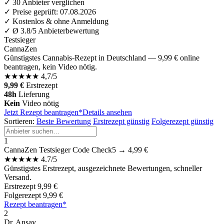
✓
30 Anbieter verglichen
✓
Preise geprüft: 07.08.2026
✓
Kostenlos & ohne Anmeldung
✓
Ø 3.8/5 Anbieterbewertung
Testsieger
CannaZen
Günstigstes Cannabis-Rezept in Deutschland — 9,99 € online
beantragen, kein Video nötig.
★
★
★
★
★
4,7/5
9,99 €
Erstrezept
48h
Lieferung
Kein
Video nötig
Jetzt Rezept beantragen*
Details ansehen
Sortieren:
Beste Bewertung
Erstrezept günstig
Folgerezept günstig
1
CannaZen
Testsieger
Code Check5 → 4,99 €
★
★
★
★
★
4.7/5
Günstigstes Erstrezept, ausgezeichnete Bewertungen, schneller
Versand.
Erstrezept
9,99 €
Folgerezept
9,99 €
Rezept beantragen*
2
Dr. Ansay