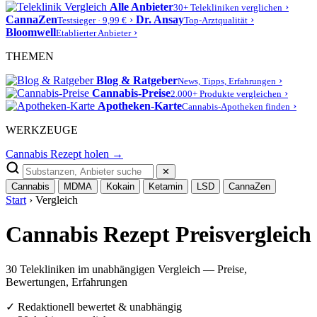
Alle Anbieter
›
30+ Telekliniken verglichen
CannaZen
›
Dr. Ansay
›
Testsieger · 9,99 €
Top-Arztqualität
Bloomwell
›
Etablierter Anbieter
THEMEN
Blog & Ratgeber
›
News, Tipps, Erfahrungen
Cannabis-Preise
›
2.000+ Produkte vergleichen
Apotheken-Karte
›
Cannabis-Apotheken finden
WERKZEUGE
Cannabis Rezept holen →
✕
Cannabis
MDMA
Kokain
Ketamin
LSD
CannaZen
Start
› Vergleich
Cannabis Rezept Preisvergleich
30 Telekliniken im unabhängigen Vergleich — Preise,
Bewertungen, Erfahrungen
✓
Redaktionell bewertet & unabhängig