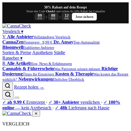
50% Rabatt auf dein Rezept
Nutze den Code
Check5
und sichere dir 50% Rabatt bei CannaZen
09
08
12
:
:
Jetzt sichern
STD
MIN
SEK
Vergleich
▾
V
Alle Anbieter
Vollständiger Vergleich
CannaZen
Dr. Ansay
Testsieger · 9,99 €
Top-Arztqualität
Bloomwell
Etablierter Anbieter
Sorten & Preise
Apotheken
Städte
Ratgeber
▾
R
Alle Artikel
Blog, News & Erfahrungen
Cannabis & Führerschein
Richtige
Was Patienten wissen müssen
Dosierung
Kosten & Therapie
Tipps für Einsteiger
Was kostet das Rezept
Nebenwirkungen
wirklich?
Ehrlicher Überblick
Rezept holen →
✓
ab 9,99 €
Erstrezept
·
✓
30+ Anbieter
verglichen
·
✓
100%
online
— kein Arztbesuch
·
✓
48h
Lieferung nach Hause
✕
VERGLEICH