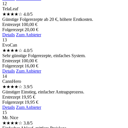
12
TelaLeaf
★
★
★
★
☆
4.0/5
Günstige Folgerezepte ab 20 €, höhere Erstkosten.
Erstrezept
100,00 €
Folgerezept
20,00 €
Details
Zum Anbieter
13
EvoCan
★
★
★
★
☆
4.0/5
Sehr günstige Folgerezepte, einfaches System.
Erstrezept
100,00 €
Folgerezept
16,00 €
Details
Zum Anbieter
14
CannHero
★
★
★
★
☆
3.9/5
Günstiger Einstieg, einfacher Antragsprozess.
Erstrezept
19,95 €
Folgerezept
19,95 €
Details
Zum Anbieter
15
Mr. Nice
★
★
★
★
☆
3.8/5