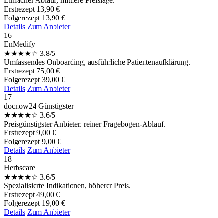
Einfacher Ablauf, mittlere Preislage.
Erstrezept
13,90 €
Folgerezept
13,90 €
Details
Zum Anbieter
16
EnMedify
★
★
★
★
☆
3.8/5
Umfassendes Onboarding, ausführliche Patientenaufklärung.
Erstrezept
75,00 €
Folgerezept
39,00 €
Details
Zum Anbieter
17
docnow24
Günstigster
★
★
★
★
☆
3.6/5
Preisgünstigster Anbieter, reiner Fragebogen-Ablauf.
Erstrezept
9,00 €
Folgerezept
9,00 €
Details
Zum Anbieter
18
Herbscare
★
★
★
★
☆
3.6/5
Spezialisierte Indikationen, höherer Preis.
Erstrezept
49,00 €
Folgerezept
19,00 €
Details
Zum Anbieter