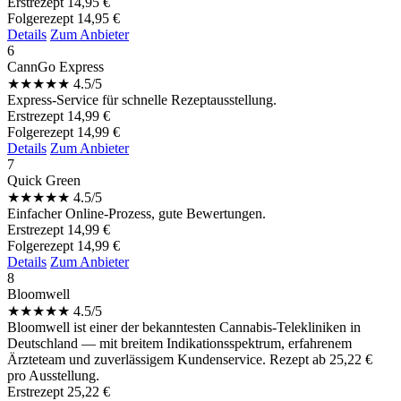
Erstrezept
14,95 €
Folgerezept
14,95 €
Details
Zum Anbieter
6
CannGo Express
★
★
★
★
★
4.5/5
Express-Service für schnelle Rezeptausstellung.
Erstrezept
14,99 €
Folgerezept
14,99 €
Details
Zum Anbieter
7
Quick Green
★
★
★
★
★
4.5/5
Einfacher Online-Prozess, gute Bewertungen.
Erstrezept
14,99 €
Folgerezept
14,99 €
Details
Zum Anbieter
8
Bloomwell
★
★
★
★
★
4.5/5
Bloomwell ist einer der bekanntesten Cannabis-Telekliniken in
Deutschland — mit breitem Indikationsspektrum, erfahrenem
Ärzteteam und zuverlässigem Kundenservice. Rezept ab 25,22 €
pro Ausstellung.
Erstrezept
25,22 €