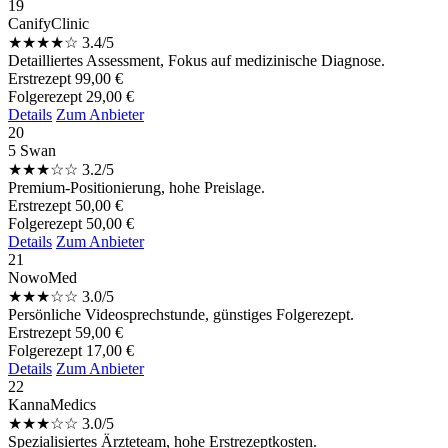
19
CanifyClinic
★
★
★
★
☆
3.4/5
Detailliertes Assessment, Fokus auf medizinische Diagnose.
Erstrezept
99,00 €
Folgerezept
29,00 €
Details
Zum Anbieter
20
5 Swan
★
★
★
☆
☆
3.2/5
Premium-Positionierung, hohe Preislage.
Erstrezept
50,00 €
Folgerezept
50,00 €
Details
Zum Anbieter
21
NowoMed
★
★
★
☆
☆
3.0/5
Persönliche Videosprechstunde, günstiges Folgerezept.
Erstrezept
59,00 €
Folgerezept
17,00 €
Details
Zum Anbieter
22
KannaMedics
★
★
★
☆
☆
3.0/5
Spezialisiertes Ärzteteam, hohe Erstrezeptkosten.