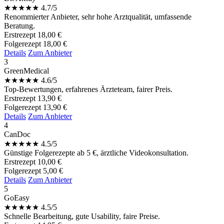
★
★
★
★
★
4.7/5
Renommierter Anbieter, sehr hohe Arztqualität, umfassende
Beratung.
Erstrezept
18,00 €
Folgerezept
18,00 €
Details
Zum Anbieter
3
GreenMedical
★
★
★
★
★
4.6/5
Top-Bewertungen, erfahrenes Ärzteteam, fairer Preis.
Erstrezept
13,90 €
Folgerezept
13,90 €
Details
Zum Anbieter
4
CanDoc
★
★
★
★
★
4.5/5
Günstige Folgerezepte ab 5 €, ärztliche Videokonsultation.
Erstrezept
10,00 €
Folgerezept
5,00 €
Details
Zum Anbieter
5
GoEasy
★
★
★
★
★
4.5/5
Schnelle Bearbeitung, gute Usability, faire Preise.