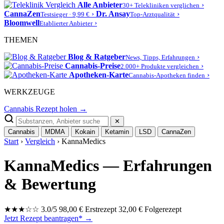
Alle Anbieter
›
30+ Telekliniken verglichen
CannaZen
›
Dr. Ansay
›
Testsieger · 9,99 €
Top-Arztqualität
Bloomwell
›
Etablierter Anbieter
THEMEN
Blog & Ratgeber
›
News, Tipps, Erfahrungen
Cannabis-Preise
›
2.000+ Produkte vergleichen
Apotheken-Karte
›
Cannabis-Apotheken finden
WERKZEUGE
Cannabis Rezept holen →
✕
Cannabis
MDMA
Kokain
Ketamin
LSD
CannaZen
Start
›
Vergleich
› KannaMedics
KannaMedics — Erfahrungen
& Bewertung
★
★
★
☆
☆
3.0/5
98,00 € Erstrezept
32,00 € Folgerezept
Jetzt Rezept beantragen* →