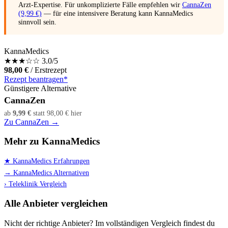
Arzt-Expertise. Für unkomplizierte Fälle empfehlen wir
CannaZen
(9,99 €)
— für eine intensivere Beratung kann KannaMedics
sinnvoll sein.
KannaMedics
★
★
★
☆
☆
3.0/5
98,00 €
/ Erstrezept
Rezept beantragen*
Günstigere Alternative
CannaZen
ab
9,99 €
statt 98,00 € hier
Zu CannaZen →
Mehr zu KannaMedics
★ KannaMedics Erfahrungen
→ KannaMedics Alternativen
› Teleklinik Vergleich
Alle Anbieter vergleichen
Nicht der richtige Anbieter? Im vollständigen Vergleich findest du