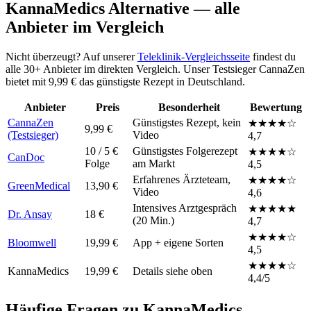
KannaMedics Alternative — alle
Anbieter im Vergleich
Nicht überzeugt? Auf unserer
Teleklinik-Vergleichsseite
findest du
alle 30+ Anbieter im direkten Vergleich. Unser Testsieger CannaZen
bietet mit 9,99 € das günstigste Rezept in Deutschland.
Anbieter
Preis
Besonderheit
Bewertung
CannaZen
Günstigstes Rezept, kein
★★★★☆
9,99 €
(Testsieger)
Video
4,7
10 / 5 €
Günstigstes Folgerezept
★★★★☆
CanDoc
Folge
am Markt
4,5
Erfahrenes Ärzteteam,
★★★★☆
GreenMedical
13,90 €
Video
4,6
Intensives Arztgespräch
★★★★★
Dr. Ansay
18 €
(20 Min.)
4,7
★★★★☆
Bloomwell
19,99 €
App + eigene Sorten
4,5
★★★★☆
KannaMedics
19,99 €
Details siehe oben
4,4/5
Häufige Fragen zu KannaMedics