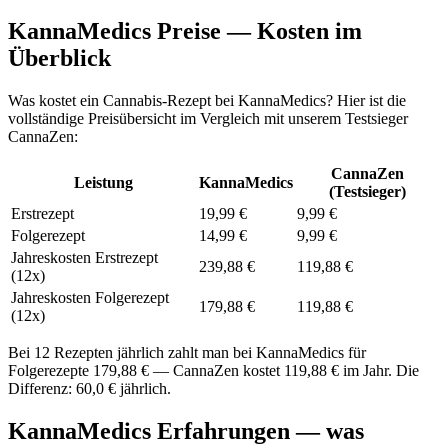
KannaMedics Preise — Kosten im
Überblick
Was kostet ein Cannabis-Rezept bei KannaMedics? Hier ist die
vollständige Preisübersicht im Vergleich mit unserem Testsieger
CannaZen:
CannaZen
Leistung
KannaMedics
(Testsieger)
Erstrezept
19,99 €
9,99 €
Folgerezept
14,99 €
9,99 €
Jahreskosten Erstrezept
239,88 €
119,88 €
(12x)
Jahreskosten Folgerezept
179,88 €
119,88 €
(12x)
Bei 12 Rezepten jährlich zahlt man bei KannaMedics für
Folgerezepte 179,88 € — CannaZen kostet 119,88 € im Jahr. Die
Differenz: 60,0 € jährlich.
KannaMedics Erfahrungen — was