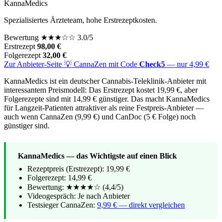
KannaMedics
Spezialisiertes Ärzteteam, hohe Erstrezeptkosten.
Bewertung
★
★
★
☆
☆
3.0/5
Erstrezept
98,00 €
Folgerezept
32,00 €
Zur Anbieter-Seite
💡 CannaZen mit Code
Check5
— nur 4,99 €
KannaMedics ist ein deutscher Cannabis-Teleklinik-Anbieter mit
interessantem Preismodell: Das Erstrezept kostet 19,99 €, aber
Folgerezepte sind mit 14,99 € günstiger. Das macht KannaMedics
für Langzeit-Patienten attraktiver als reine Festpreis-Anbieter —
auch wenn CannaZen (9,99 €) und CanDoc (5 € Folge) noch
günstiger sind.
KannaMedics — das Wichtigste auf einen Blick
Rezeptpreis (Erstrezept): 19,99 €
Folgerezept: 14,99 €
Bewertung: ★★★★☆ (4,4/5)
Videogespräch: Je nach Anbieter
Testsieger CannaZen:
9,99 € — direkt vergleichen