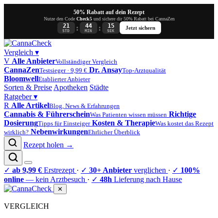
50% Rabatt auf dein Rezept
Nutze den Code
Check5
und sichere dir 50% Rabatt bei CannaZen
21
44
15
:
:
Jetzt sichern
STD
MIN
SEK
Vergleich
▾
V
Alle Anbieter
Vollständiger Vergleich
CannaZen
Dr. Ansay
Testsieger · 9,99 €
Top-Arztqualität
Bloomwell
Etablierter Anbieter
Sorten & Preise
Apotheken
Städte
Ratgeber
▾
R
Alle Artikel
Blog, News & Erfahrungen
Cannabis & Führerschein
Richtige
Was Patienten wissen müssen
Dosierung
Kosten & Therapie
Tipps für Einsteiger
Was kostet das Rezept
Nebenwirkungen
wirklich?
Ehrlicher Überblick
Rezept holen →
✓
ab 9,99 €
Erstrezept
·
✓
30+ Anbieter
verglichen
·
✓
100%
online
— kein Arztbesuch
·
✓
48h
Lieferung nach Hause
✕
VERGLEICH