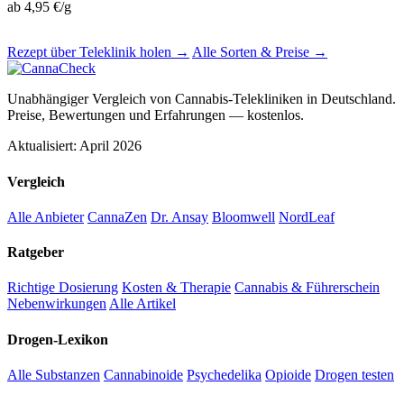
ab 4,95 €/g
Rezept über Teleklinik holen →
Alle Sorten & Preise →
Unabhängiger Vergleich von Cannabis-Telekliniken in Deutschland.
Preise, Bewertungen und Erfahrungen — kostenlos.
Aktualisiert: April 2026
Vergleich
Alle Anbieter
CannaZen
Dr. Ansay
Bloomwell
NordLeaf
Ratgeber
Richtige Dosierung
Kosten & Therapie
Cannabis & Führerschein
Nebenwirkungen
Alle Artikel
Drogen-Lexikon
Alle Substanzen
Cannabinoide
Psychedelika
Opioide
Drogen testen