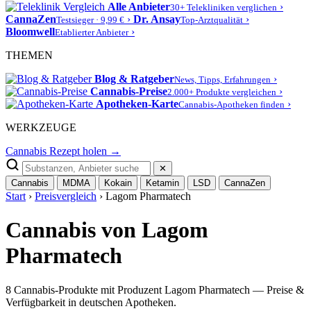
Alle Anbieter
›
30+ Telekliniken verglichen
CannaZen
›
Dr. Ansay
›
Testsieger · 9,99 €
Top-Arztqualität
Bloomwell
›
Etablierter Anbieter
THEMEN
Blog & Ratgeber
›
News, Tipps, Erfahrungen
Cannabis-Preise
›
2.000+ Produkte vergleichen
Apotheken-Karte
›
Cannabis-Apotheken finden
WERKZEUGE
Cannabis Rezept holen →
✕
Cannabis
MDMA
Kokain
Ketamin
LSD
CannaZen
Start
›
Preisvergleich
› Lagom Pharmatech
Cannabis von Lagom
Pharmatech
8 Cannabis-Produkte mit Produzent Lagom Pharmatech — Preise &
Verfügbarkeit in deutschen Apotheken.