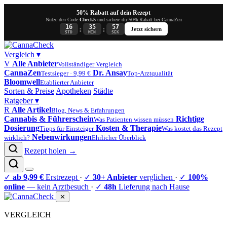
50% Rabatt auf dein Rezept
Nutze den Code
Check5
und sichere dir 50% Rabatt bei CannaZen
16
35
56
:
:
Jetzt sichern
STD
MIN
SEK
Vergleich
▾
V
Alle Anbieter
Vollständiger Vergleich
CannaZen
Dr. Ansay
Testsieger · 9,99 €
Top-Arztqualität
Bloomwell
Etablierter Anbieter
Sorten & Preise
Apotheken
Städte
Ratgeber
▾
R
Alle Artikel
Blog, News & Erfahrungen
Cannabis & Führerschein
Richtige
Was Patienten wissen müssen
Dosierung
Kosten & Therapie
Tipps für Einsteiger
Was kostet das Rezept
Nebenwirkungen
wirklich?
Ehrlicher Überblick
Rezept holen →
✓
ab 9,99 €
Erstrezept
·
✓
30+ Anbieter
verglichen
·
✓
100%
online
— kein Arztbesuch
·
✓
48h
Lieferung nach Hause
✕
VERGLEICH