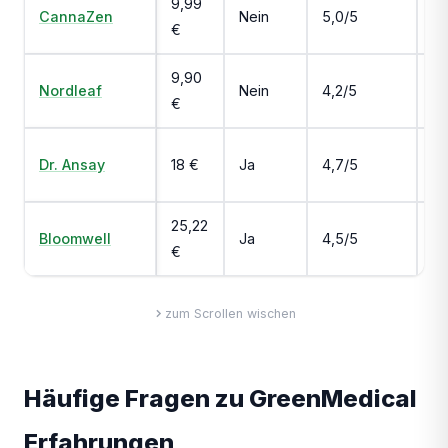
9,99
Gü
CannaZen
Nein
5,0/5
€
R
9,90
Gü
Nordleaf
Nein
4,2/5
€
Vi
In
Dr. Ansay
18 €
Ja
4,7/5
G
25,22
Bloomwell
Ja
4,5/5
Ei
€
zum Scrollen wischen
Häufige Fragen zu GreenMedical
Erfahrungen