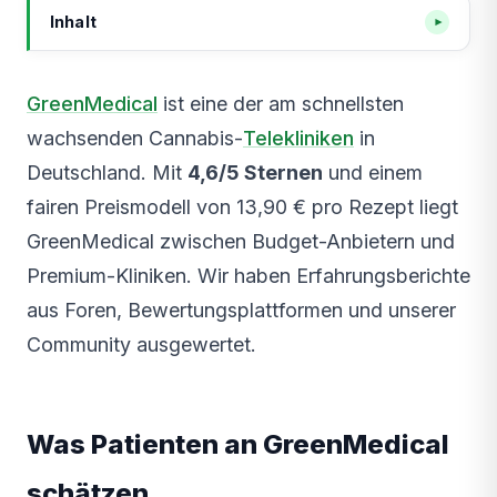
Inhalt
▾
Was Patienten an GreenMedical schätzen
GreenMedical
ist eine der am schnellsten
Was Patienten an GreenMedical kritisieren
wachsenden Cannabis-
Telekliniken
in
GreenMedical Bewertungen — Überblick
Deutschland. Mit
4,6/5 Sternen
und einem
GreenMedical vs. Mitbewerber — für wen passt es?
fairen Preismodell von 13,90 € pro Rezept liegt
GreenMedical Erfahrungen — Vergleich mit
Alternativen
GreenMedical zwischen Budget-Anbietern und
Häufige Fragen zu GreenMedical Erfahrungen
Premium-Kliniken. Wir haben Erfahrungsberichte
GreenMedical Erfahrungen: Wie läuft der Prozess
aus Foren, Bewertungsplattformen und unserer
ab?
Community ausgewertet.
GreenMedical GKV-Erstattung — Erfahrungen der
Nutzer
GreenMedical Lieferzeiten & Wartezeiten
Was Patienten an GreenMedical
GreenMedical Preisvergleich mit allen Anbietern
schätzen
Ist GreenMedical seriös? Erfahrungen zur Legalität