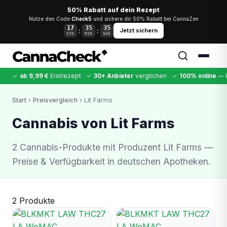
50% Rabatt auf dein Rezept
Nutze den Code
Check5
und sichere dir 50% Rabatt bei CannaZen
17
35
34
:
:
Jetzt sichern
STD
MIN
SEK
✓
ab 9,99 €
Erstrezept
✓
30+ Anbieter
verglichen
✓
100% online
— k
✕
Start
›
Preisvergleich
› Lit Farms
Cannabis
MDMA
Kokain
Ketamin
LSD
CannaZen
Cannabis von Lit Farms
2 Cannabis-Produkte mit Produzent Lit Farms —
Preise & Verfügbarkeit in deutschen Apotheken.
2 Produkte