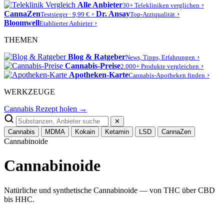
Alle Anbieter
›
30+ Telekliniken verglichen
CannaZen
›
Dr. Ansay
›
Testsieger · 9,99 €
Top-Arztqualität
Bloomwell
›
Etablierter Anbieter
THEMEN
Blog & Ratgeber
›
News, Tipps, Erfahrungen
Cannabis-Preise
›
2.000+ Produkte vergleichen
Apotheken-Karte
›
Cannabis-Apotheken finden
WERKZEUGE
Cannabis Rezept holen →
✕
Cannabis
MDMA
Kokain
Ketamin
LSD
CannaZen
Cannabinoide
Cannabinoide
Natürliche und synthetische Cannabinoide — von THC über CBD
bis HHC.
← Alle Substanzen