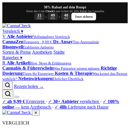
50% Rabatt auf dein Rezept
Nutze den Code
Check5
und sichere dir 50% Rabatt bei CannaZen
21
49
47
:
:
Jetzt sichern
STD
MIN
SEK
Vergleich
▾
V
Alle Anbieter
Vollständiger Vergleich
CannaZen
Dr. Ansay
Testsieger · 9,99 €
Top-Arztqualität
Bloomwell
Etablierter Anbieter
Sorten & Preise
Apotheken
Städte
Ratgeber
▾
R
Alle Artikel
Blog, News & Erfahrungen
Cannabis & Führerschein
Richtige
Was Patienten wissen müssen
Dosierung
Kosten & Therapie
Tipps für Einsteiger
Was kostet das Rezept
Nebenwirkungen
wirklich?
Ehrlicher Überblick
Rezept holen →
✓
ab 9,99 €
Erstrezept
·
✓
30+ Anbieter
verglichen
·
✓
100%
online
— kein Arztbesuch
·
✓
48h
Lieferung nach Hause
✕
VERGLEICH