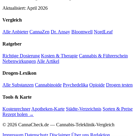
Aktualisiert: April 2026
Vergleich
Alle Anbieter
CannaZen
Dr. Ansay
Bloomwell
NordLeaf
Ratgeber
Richtige Dosierung
Kosten & Therapie
Cannabis & Führerschein
Nebenwirkungen
Alle Artikel
Drogen-Lexikon
Alle Substanzen
Cannabinoide
Psychedelika
Opioide
Drogen testen
Tools & Karte
Kostenrechner
Apotheken-Karte
Städte-Verzeichnis
Sorten & Preise
Rezept holen →
© 2026 CannaCheck.de — Cannabis-Teleklinik-Vergleich
Impressum
Datenschutz
Disclaimer
Über uns
Redaktion