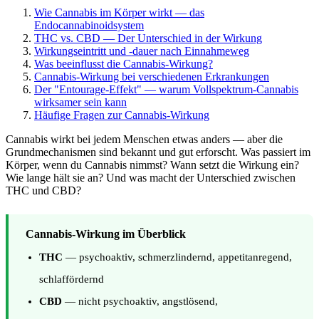
Wie Cannabis im Körper wirkt — das
Endocannabinoidsystem
THC vs. CBD — Der Unterschied in der Wirkung
Wirkungseintritt und -dauer nach Einnahmeweg
Was beeinflusst die Cannabis-Wirkung?
Cannabis-Wirkung bei verschiedenen Erkrankungen
Der "Entourage-Effekt" — warum Vollspektrum-Cannabis
wirksamer sein kann
Häufige Fragen zur Cannabis-Wirkung
Cannabis wirkt bei jedem Menschen etwas anders — aber die
Grundmechanismen sind bekannt und gut erforscht. Was passiert im
Körper, wenn du Cannabis nimmst? Wann setzt die Wirkung ein?
Wie lange hält sie an? Und was macht der Unterschied zwischen
THC und CBD?
Cannabis-Wirkung im Überblick
THC
— psychoaktiv, schmerzlindernd, appetitanregend,
schlaffördernd
CBD
— nicht psychoaktiv, angstlösend,