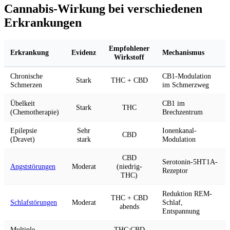
Cannabis-Wirkung bei verschiedenen
Erkrankungen
Empfohlener
Erkrankung
Evidenz
Mechanismus
Wirkstoff
Chronische
CB1-Modulation
Stark
THC + CBD
Schmerzen
im Schmerzweg
Übelkeit
CB1 im
Stark
THC
(Chemotherapie)
Brechzentrum
Epilepsie
Sehr
Ionenkanal-
CBD
(Dravet)
stark
Modulation
CBD
Serotonin-5HT1A-
Angststörungen
Moderat
(niedrig-
Rezeptor
THC)
Reduktion REM-
THC + CBD
Schlafstörungen
Moderat
Schlaf,
abends
Entspannung
Multiple
THC:CBD