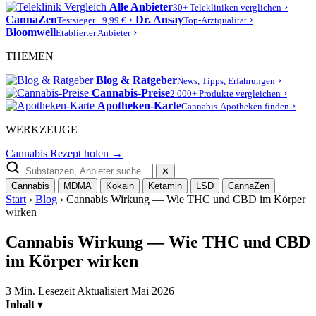
Alle Anbieter
›
30+ Telekliniken verglichen
CannaZen
›
Dr. Ansay
›
Testsieger · 9,99 €
Top-Arztqualität
Bloomwell
›
Etablierter Anbieter
THEMEN
Blog & Ratgeber
›
News, Tipps, Erfahrungen
Cannabis-Preise
›
2.000+ Produkte vergleichen
Apotheken-Karte
›
Cannabis-Apotheken finden
WERKZEUGE
Cannabis Rezept holen →
✕
Cannabis
MDMA
Kokain
Ketamin
LSD
CannaZen
Start
›
Blog
› Cannabis Wirkung — Wie THC und CBD im Körper
wirken
Cannabis Wirkung — Wie THC und CBD
im Körper wirken
3 Min. Lesezeit
Aktualisiert Mai 2026
Inhalt
▾