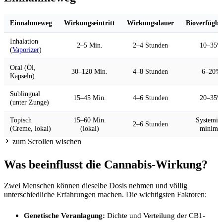
Einnahmeweg
Wirkungseintritt
Wirkungsdauer
Bioverfügba
Inhalation
2–5 Min.
2–4 Stunden
10–35
(
Vaporizer
)
Oral (Öl,
30–120 Min.
4–8 Stunden
6–20%
Kapseln)
Sublingual
15–45 Min.
4–6 Stunden
20–35
(unter Zunge)
Topisch
15–60 Min.
Systemis
2–6 Stunden
(Creme, lokal)
(lokal)
minima
zum Scrollen wischen
Was beeinflusst die Cannabis-Wirkung?
Zwei Menschen können dieselbe Dosis nehmen und völlig
unterschiedliche Erfahrungen machen. Die wichtigsten Faktoren:
Genetische Veranlagung:
Dichte und Verteilung der CB1-