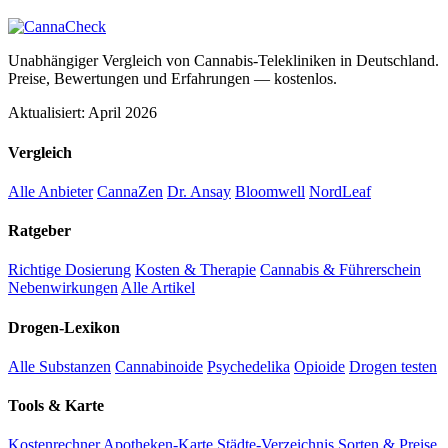
Unabhängiger Vergleich von Cannabis-Telekliniken in Deutschland.
Preise, Bewertungen und Erfahrungen — kostenlos.
Aktualisiert: April 2026
Vergleich
Alle Anbieter
CannaZen
Dr. Ansay
Bloomwell
NordLeaf
Ratgeber
Richtige Dosierung
Kosten & Therapie
Cannabis & Führerschein
Nebenwirkungen
Alle Artikel
Drogen-Lexikon
Alle Substanzen
Cannabinoide
Psychedelika
Opioide
Drogen testen
Tools & Karte
Kostenrechner
Apotheken-Karte
Städte-Verzeichnis
Sorten & Preise