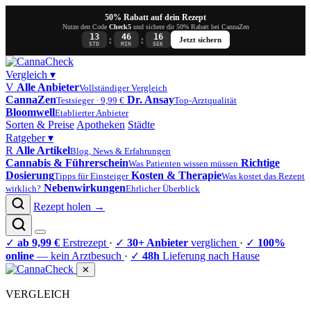
50% Rabatt auf dein Rezept
Nutze den Code
Check5
und sichere dir 50% Rabatt bei CannaZen
13
46
16
:
:
Jetzt sichern
STD
MIN
SEK
Vergleich
▾
V
Alle Anbieter
Vollständiger Vergleich
CannaZen
Dr. Ansay
Testsieger · 9,99 €
Top-Arztqualität
Bloomwell
Etablierter Anbieter
Sorten & Preise
Apotheken
Städte
Ratgeber
▾
R
Alle Artikel
Blog, News & Erfahrungen
Cannabis & Führerschein
Richtige
Was Patienten wissen müssen
Dosierung
Kosten & Therapie
Tipps für Einsteiger
Was kostet das Rezept
Nebenwirkungen
wirklich?
Ehrlicher Überblick
Rezept holen →
✓
ab 9,99 €
Erstrezept
·
✓
30+ Anbieter
verglichen
·
✓
100%
online
— kein Arztbesuch
·
✓
48h
Lieferung nach Hause
✕
VERGLEICH