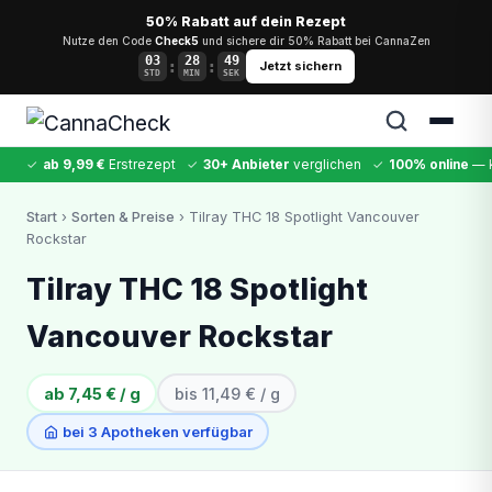
50% Rabatt auf dein Rezept
Nutze den Code
Check5
und sichere dir 50% Rabatt bei CannaZen
03
28
48
:
:
Jetzt sichern
STD
MIN
SEK
✓
ab 9,99 €
Erstrezept
✓
30+ Anbieter
verglichen
✓
100% online
— k
✕
Start
›
Sorten & Preise
› Tilray THC 18 Spotlight Vancouver
Rockstar
Cannabis
MDMA
Kokain
Ketamin
LSD
CannaZen
Tilray THC 18 Spotlight
Vancouver Rockstar
ab 7,45 € / g
bis 11,49 € / g
bei 3 Apotheken verfügbar