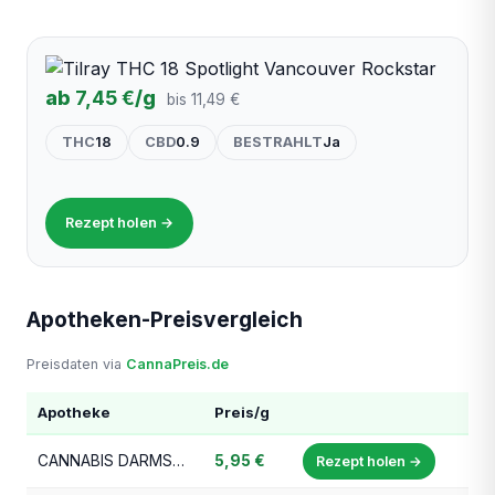
ab
7,45 €
/g
bis 11,49 €
THC
18
CBD
0.9
BESTRAHLT
Ja
Rezept holen →
Apotheken-Preisvergleich
Preisdaten via
CannaPreis.de
Apotheke
Preis/g
CANNABIS DARMSTADT (Fuchs'sche Apotheke, Darmstadt)
5,95 €
Rezept holen →