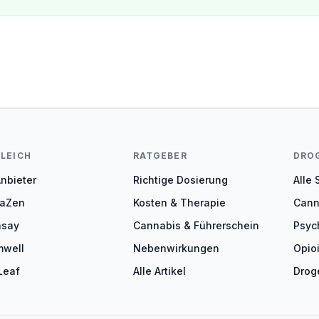
LEICH
RATGEBER
DRO
Anbieter
Richtige Dosierung
Alle
aZen
Kosten & Therapie
Cann
nsay
Cannabis & Führerschein
Psyc
mwell
Nebenwirkungen
Opio
Leaf
Alle Artikel
Drog