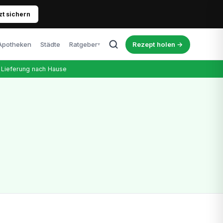
zt sichern
Apotheken
Städte
Ratgeber
Rezept holen →
▾
Alle Artikel
Lieferung nach Hause
Blog, News & Erfahrungen
Cannabis & Führerschein
Was Patienten wissen müssen
Richtige Dosierung
Tipps für Einsteiger
Kosten & Therapie
Was kostet das Rezept wirklich?
Nebenwirkungen
Ehrlicher Überblick