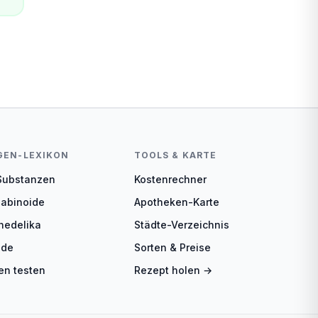
GEN-LEXIKON
TOOLS & KARTE
 Substanzen
Kostenrechner
abinoide
Apotheken-Karte
hedelika
Städte-Verzeichnis
ide
Sorten & Preise
en testen
Rezept holen →