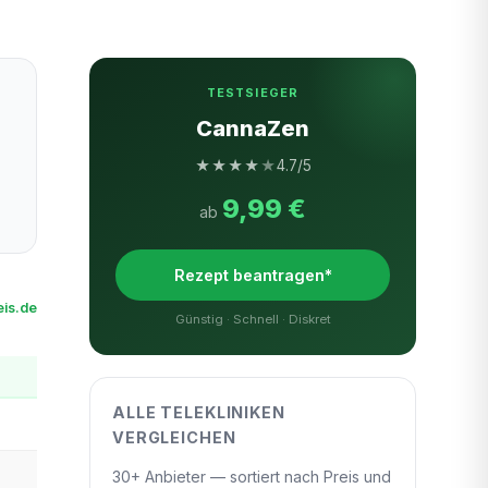
TESTSIEGER
CannaZen
★
★
★
★
★
4.7/5
9,99 €
ab
Rezept beantragen*
is.de
Günstig · Schnell · Diskret
ALLE TELEKLINIKEN
VERGLEICHEN
30+ Anbieter — sortiert nach Preis und