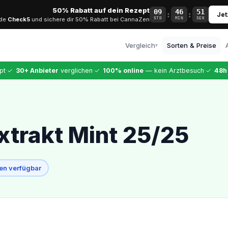
50% Rabatt auf dein Rezept
09
46
50
:
:
Jet
ode
Check5
und sichere dir 50% Rabatt bei CannaZen
STD
MIN
SEK
Vergleich
Sorten & Preise
▾
Alle Anbieter
·
·
·
pt
✓
30+ Anbieter
verglichen
✓
100% online
— kein Arztbesuch
✓
48h
Vollständiger Vergleich
CannaZen
Testsieger · 9,99 €
Dr. Ansay
trakt Mint 25/25
Top-Arztqualität
Bloomwell
Etablierter Anbieter
en verfügbar