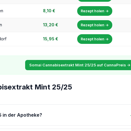
en
8,10 €
Rezept holen →
n
13,20 €
Rezept holen →
dorf
15,95 €
Rezept holen →
Somai Cannabisextrakt Mint 25/25 auf CannaPreis →
isextrakt Mint 25/25
5 in der Apotheke?