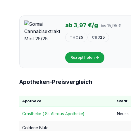
ab
3,97 €
/g
bis 15,95 €
THC
25
CBD
25
Rezept holen →
Apotheken-Preisvergleich
Apotheke
Stadt
Grastheke ( St. Alexius Apotheke)
Neuss
Goldene Blüte