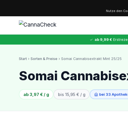
Nutze den C
✓
ab 9,99 €
Erstreze
Start
›
Sorten & Preise
› Somai Cannabisextrakt Mint 25/25
✕
Somai Cannabisex
Cannabis
MDMA
Kokain
Ketamin
LSD
CannaZen
ab 3,97 € / g
bis 15,95 € / g
bei 33 Apothek