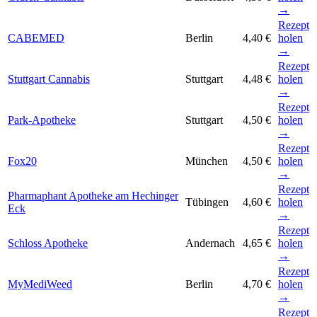
→
Rezept
CABEMED
Berlin
4,40 €
holen
→
Rezept
Stuttgart Cannabis
Stuttgart
4,48 €
holen
→
Rezept
Park-Apotheke
Stuttgart
4,50 €
holen
→
Rezept
Fox20
München
4,50 €
holen
→
Rezept
Pharmaphant Apotheke am Hechinger
Tübingen
4,60 €
holen
Eck
→
Rezept
Schloss Apotheke
Andernach
4,65 €
holen
→
Rezept
MyMediWeed
Berlin
4,70 €
holen
→
Rezept