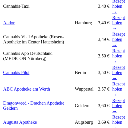
Rezept
Cannabis-Taxi
3,40 €
holen
→
Rezept
Aador
Hamburg
3,40 €
holen
→
Rezept
Cannabis Vital Apotheke (Rosen-
3,49 €
holen
Apotheke im Center Hattersheim)
→
Rezept
Cannabis Apo Deutschland
3,50 €
holen
(MEDICON Nürnberg)
→
Rezept
Cannabis Pilot
Berlin
3,50 €
holen
→
Rezept
ABC Apotheke am Werth
Wuppertal
3,57 €
holen
→
Rezept
Dragonweed - Drachen Apotheke
Geldern
3,60 €
holen
Geldern
→
Rezept
Augusta Apotheke
Augsburg
3,69 €
holen
→