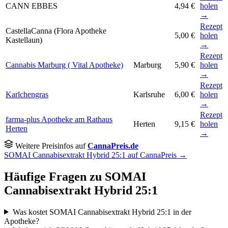
CANN EBBES
4,94 €
holen
→
Rezept
CastellaCanna (Flora Apotheke
5,00 €
holen
Kastellaun)
→
Rezept
Cannabis Marburg ( Vital Apotheke)
Marburg
5,90 €
holen
→
Rezept
Karlchengras
Karlsruhe
6,00 €
holen
→
Rezept
farma-plus Apotheke am Rathaus
Herten
9,15 €
holen
Herten
→
Weitere Preisinfos auf
CannaPreis.de
SOMAI Cannabisextrakt Hybrid 25:1 auf CannaPreis →
Häufige Fragen zu SOMAI
Cannabisextrakt Hybrid 25:1
Was kostet SOMAI Cannabisextrakt Hybrid 25:1 in der
Apotheke?