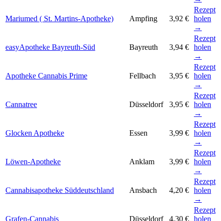
Rezept
Mariumed ( St. Martins-Apotheke)
Ampfing
3,92 €
holen
→
Rezept
easyApotheke Bayreuth-Süd
Bayreuth
3,94 €
holen
→
Rezept
Apotheke Cannabis Prime
Fellbach
3,95 €
holen
→
Rezept
Cannatree
Düsseldorf
3,95 €
holen
→
Rezept
Glocken Apotheke
Essen
3,99 €
holen
→
Rezept
Löwen-Apotheke
Anklam
3,99 €
holen
→
Rezept
Cannabisapotheke Süddeutschland
Ansbach
4,20 €
holen
→
Rezept
Grafen-Cannabis
Düsseldorf
4,30 €
holen