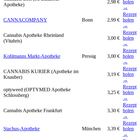
2,98 €
holen
Apotheke)
→
Rezept
CANNACOMPANY
Bonn
2,99 €
holen
→
Rezept
Cannabis Apotheke Rheinland
3,00 €
holen
(Vitahris)
→
Rezept
Kohlmanns Markt-Apotheke
Pressig
3,00 €
holen
→
Rezept
CANNABIS KURIER (Apotheke im
3,19 €
holen
Knauber)
→
Rezept
optyweed (OPTYMED Apotheke
3,25 €
holen
Schlossberg)
→
Rezept
Cannabis Apotheke Frankfurt
3,30 €
holen
→
Rezept
Stachus-Apotheke
München
3,39 €
holen
→