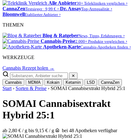
Alle Anbieter
›
30+ Telekliniken verglichen
CannaZen
›
Dr. Ansay
›
Testsieger · 9,99 €
Top-Arztqualität
Bloomwell
›
Etablierter Anbieter
THEMEN
Blog & Ratgeber
›
News, Tipps, Erfahrungen
Cannabis-Preise
›
2.000+ Produkte vergleichen
Apotheken-Karte
›
Cannabis-Apotheken finden
WERKZEUGE
Cannabis Rezept holen →
✕
Cannabis
MDMA
Kokain
Ketamin
LSD
CannaZen
Start
›
Sorten & Preise
› SOMAI Cannabisextrakt Hybrid 25:1
SOMAI Cannabisextrakt
Hybrid 25:1
ab 2,80 € / g
bis 9,15 € / g
bei 48 Apotheken verfügbar