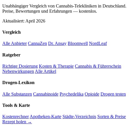
Unabhängiger Vergleich von Cannabis-Telekliniken in Deutschland.
Preise, Bewertungen und Erfahrungen — kostenlos.
Aktualisiert: April 2026
Vergleich
Alle Anbieter
CannaZen
Dr. Ansay
Bloomwell
NordLeaf
Ratgeber
Richtige Dosierung
Kosten & Therapie
Cannabis & Führerschein
Nebenwirkungen
Alle Artikel
Drogen-Lexikon
Alle Substanzen
Cannabinoide
Psychedelika
Opioide
Drogen testen
Tools & Karte
Kostenrechner
Apotheken-Karte
Städte-Verzeichnis
Sorten & Preise
Rezept holen →