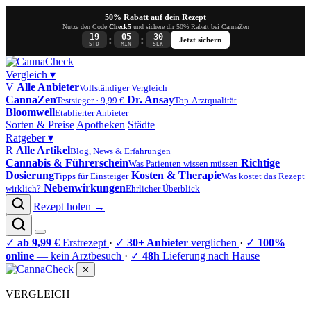
50% Rabatt auf dein Rezept
Nutze den Code
Check5
und sichere dir 50% Rabatt bei CannaZen
19
05
29
:
:
Jetzt sichern
STD
MIN
SEK
Vergleich
▾
V
Alle Anbieter
Vollständiger Vergleich
CannaZen
Dr. Ansay
Testsieger · 9,99 €
Top-Arztqualität
Bloomwell
Etablierter Anbieter
Sorten & Preise
Apotheken
Städte
Ratgeber
▾
R
Alle Artikel
Blog, News & Erfahrungen
Cannabis & Führerschein
Richtige
Was Patienten wissen müssen
Dosierung
Kosten & Therapie
Tipps für Einsteiger
Was kostet das Rezept
Nebenwirkungen
wirklich?
Ehrlicher Überblick
Rezept holen →
✓
ab 9,99 €
Erstrezept
·
✓
30+ Anbieter
verglichen
·
✓
100%
online
— kein Arztbesuch
·
✓
48h
Lieferung nach Hause
✕
VERGLEICH