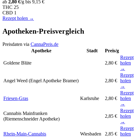
ab
2,80 €
/g
bis 9,15 €
THC
25
CBD
1
Rezept holen →
Apotheken-Preisvergleich
Preisdaten via
CannaPreis.de
Apotheke
Stadt
Preis/g
Rezept
Goldene Blüte
2,80 €
holen
→
Rezept
Angel Weed (Engel Apotheke Bramer)
2,80 €
holen
→
Rezept
Friesen-Gras
Karlsruhe
2,80 €
holen
→
Rezept
Cannabis Mainfranken
2,85 €
holen
(Riemenschneider Apotheke)
→
Rezept
Rhein-Main-Cannabis
Wiesbaden
2,85 €
holen