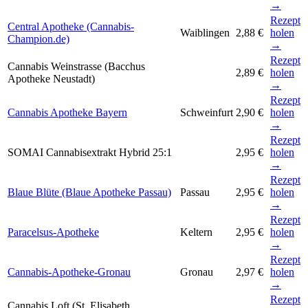
→
Rezept
Central Apotheke (Cannabis-
Waiblingen
2,88 €
holen
Champion.de)
→
Rezept
Cannabis Weinstrasse (Bacchus
2,89 €
holen
Apotheke Neustadt)
→
Rezept
Cannabis Apotheke Bayern
Schweinfurt
2,90 €
holen
→
Rezept
SOMAI Cannabisextrakt Hybrid 25:1
2,95 €
holen
→
Rezept
Blaue Blüte (Blaue Apotheke Passau)
Passau
2,95 €
holen
→
Rezept
Paracelsus-Apotheke
Keltern
2,95 €
holen
→
Rezept
Cannabis-Apotheke-Gronau
Gronau
2,97 €
holen
→
Rezept
Cannabis Loft (St. Elisabeth