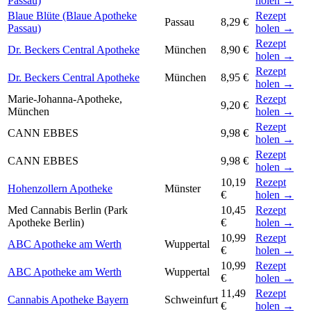
Passau)
holen →
Blaue Blüte (Blaue Apotheke
Rezept
Passau
8,29 €
Passau)
holen →
Rezept
Dr. Beckers Central Apotheke
München
8,90 €
holen →
Rezept
Dr. Beckers Central Apotheke
München
8,95 €
holen →
Marie-Johanna-Apotheke,
Rezept
9,20 €
München
holen →
Rezept
CANN EBBES
9,98 €
holen →
Rezept
CANN EBBES
9,98 €
holen →
10,19
Rezept
Hohenzollern Apotheke
Münster
€
holen →
Med Cannabis Berlin (Park
10,45
Rezept
Apotheke Berlin)
€
holen →
10,99
Rezept
ABC Apotheke am Werth
Wuppertal
€
holen →
10,99
Rezept
ABC Apotheke am Werth
Wuppertal
€
holen →
11,49
Rezept
Cannabis Apotheke Bayern
Schweinfurt
€
holen →