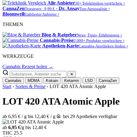
Alle Anbieter
›
30+ Telekliniken verglichen
CannaZen
›
Dr. Ansay
›
Testsieger · 9,99 €
Top-Arztqualität
Bloomwell
›
Etablierter Anbieter
THEMEN
Blog & Ratgeber
›
News, Tipps, Erfahrungen
Cannabis-Preise
›
2.000+ Produkte vergleichen
Apotheken-Karte
›
Cannabis-Apotheken finden
WERKZEUGE
Cannabis Rezept holen →
✕
Cannabis
MDMA
Kokain
Ketamin
LSD
CannaZen
Start
›
Sorten & Preise
› LOT 420 ATA Atomic Apple
LOT 420 ATA Atomic Apple
ab 6,95 € / g
bis 12,40 € / g
bei 29 Apotheken verfügbar
ab
6,95 €
/g
bis 12,40 €
THC
25.5