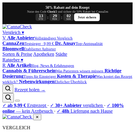
50% Rabatt auf dein Rezept
Nutze den Code
Check5
und sichere dir 50% Rabatt bei CannaZen
13
29
02
:
:
Jetzt sichern
STD
MIN
SEK
Vergleich
▾
V
Alle Anbieter
Vollständiger Vergleich
CannaZen
Dr. Ansay
Testsieger · 9,99 €
Top-Arztqualität
Bloomwell
Etablierter Anbieter
Sorten & Preise
Apotheken
Städte
Ratgeber
▾
R
Alle Artikel
Blog, News & Erfahrungen
Cannabis & Führerschein
Richtige
Was Patienten wissen müssen
Dosierung
Kosten & Therapie
Tipps für Einsteiger
Was kostet das Rezept
Nebenwirkungen
wirklich?
Ehrlicher Überblick
Rezept holen →
✓
ab 9,99 €
Erstrezept
·
✓
30+ Anbieter
verglichen
·
✓
100%
online
— kein Arztbesuch
·
✓
48h
Lieferung nach Hause
✕
VERGLEICH