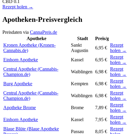
CBD
0.1
Rezept holen →
Apotheken-Preisvergleich
Preisdaten via
CannaPreis.de
Apotheke
Stadt
Preis/g
Kronen Apotheke (Kronen-
Sankt
Rezept
6,95 €
Cannabis.de)
Augustin
holen →
Rezept
Einhorn Apotheke
Kassel
6,95 €
holen →
Central Apotheke (Cannabis-
Rezept
Waiblingen
6,98 €
Champion.de)
holen →
Rezept
Burg Apotheke
Kempten
6,98 €
holen →
Central Apotheke (Cannabis-
Rezept
Waiblingen
6,98 €
Champion.de)
holen →
Rezept
Apotheke Brome
Brome
7,89 €
holen →
Rezept
Einhorn Apotheke
Kassel
7,95 €
holen →
Blaue Blüte (Blaue Apotheke
Rezept
Passau
8,05 €