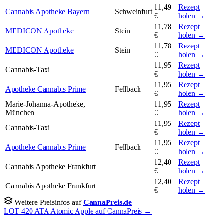
11,49
Rezept
Cannabis Apotheke Bayern
Schweinfurt
€
holen →
11,78
Rezept
MEDICON Apotheke
Stein
€
holen →
11,78
Rezept
MEDICON Apotheke
Stein
€
holen →
11,95
Rezept
Cannabis-Taxi
€
holen →
11,95
Rezept
Apotheke Cannabis Prime
Fellbach
€
holen →
Marie-Johanna-Apotheke,
11,95
Rezept
München
€
holen →
11,95
Rezept
Cannabis-Taxi
€
holen →
11,95
Rezept
Apotheke Cannabis Prime
Fellbach
€
holen →
12,40
Rezept
Cannabis Apotheke Frankfurt
€
holen →
12,40
Rezept
Cannabis Apotheke Frankfurt
€
holen →
Weitere Preisinfos auf
CannaPreis.de
LOT 420 ATA Atomic Apple auf CannaPreis →