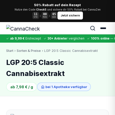
50% Rabatt auf dein Rezept
Nutze den Code
Check5
und sichere dir 50% Rabatt bei CannaZen
11
00
05
:
:
Jetzt sichern
STD
MIN
SEK
✓
ab 9,99 €
Erstrezept
✓
30+ Anbieter
verglichen
✓
100% online
— k
✕
Start
›
Sorten & Preise
› LGP 20:5 Classic Cannabisextrakt
Cannabis
MDMA
Kokain
Ketamin
LSD
CannaZen
LGP 20:5 Classic
Cannabisextrakt
ab 7,98 € / g
bei 1 Apotheke verfügbar