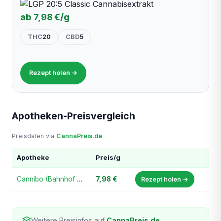
ab
7,98 €
/g
THC
20
CBD
5
Rezept holen →
Apotheken-Preisvergleich
Preisdaten via
CannaPreis.de
Apotheke
Preis/g
Cannibo (Bahnhof Apotheke)
7,98 €
Rezept holen →
Weitere Preisinfos auf
CannaPreis.de