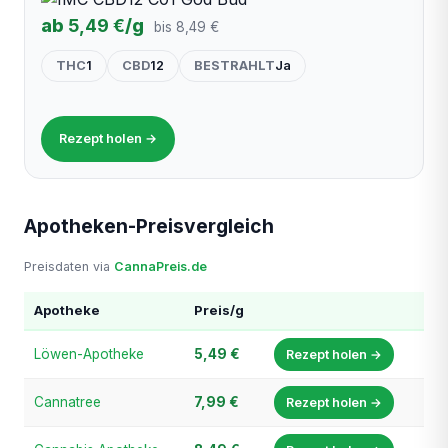
ab
5,49 €
/g
bis 8,49 €
THC
1
CBD
12
BESTRAHLT
Ja
Rezept holen →
Apotheken-Preisvergleich
Preisdaten via
CannaPreis.de
Apotheke
Preis/g
Löwen-Apotheke
5,49 €
Rezept holen →
Cannatree
7,99 €
Rezept holen →