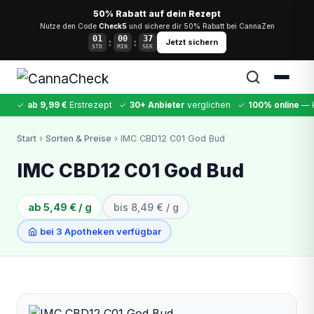
50% Rabatt auf dein Rezept
Nutze den Code
Check5
und sichere dir 50% Rabatt bei CannaZen
01
00
37
:
:
Jetzt sichern
STD
MIN
SEK
✓
ab 9,99 €
Erstrezept
✓
30+ Anbieter
verglichen
✓
100% online
— k
✕
Start
›
Sorten & Preise
› IMC CBD12 C01 God Bud
Cannabis
MDMA
Kokain
Ketamin
LSD
CannaZen
IMC CBD12 C01 God Bud
ab 5,49 € / g
bis 8,49 € / g
bei 3 Apotheken verfügbar