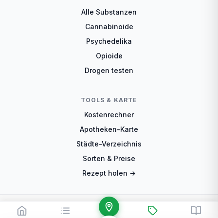
Alle Substanzen
Cannabinoide
Psychedelika
Opioide
Drogen testen
TOOLS & KARTE
Kostenrechner
Apotheken-Karte
Städte-Verzeichnis
Sorten & Preise
Rezept holen →
© 2026 CannaCheck.de — Cannabis-Teleklinik-Vergleich
Impressum
Datenschutz
Disclaimer
Über uns
Redaktion