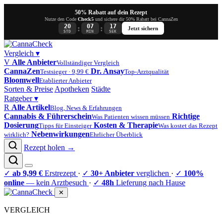
50% Rabatt auf dein Rezept
Nutze den Code
Check5
und sichere dir 50% Rabatt bei CannaZen
20
07
17
:
:
Jetzt sichern
STD
MIN
SEK
Vergleich
▾
V
Alle Anbieter
Vollständiger Vergleich
CannaZen
Dr. Ansay
Testsieger · 9,99 €
Top-Arztqualität
Bloomwell
Etablierter Anbieter
Sorten & Preise
Apotheken
Städte
Ratgeber
▾
R
Alle Artikel
Blog, News & Erfahrungen
Cannabis & Führerschein
Richtige
Was Patienten wissen müssen
Dosierung
Kosten & Therapie
Tipps für Einsteiger
Was kostet das Rezept
Nebenwirkungen
wirklich?
Ehrlicher Überblick
Rezept holen →
✓
ab 9,99 €
Erstrezept
·
✓
30+ Anbieter
verglichen
·
✓
100%
online
— kein Arztbesuch
·
✓
48h
Lieferung nach Hause
✕
VERGLEICH