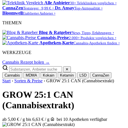
Alle Anbieter
›
30+ Telekliniken verglichen
CannaZen
›
Dr. Ansay
›
Testsieger · 9,99 €
Top-Arztqualität
Bloomwell
›
Etablierter Anbieter
THEMEN
Blog & Ratgeber
›
News, Tipps, Erfahrungen
Cannabis-Preise
›
2.000+ Produkte vergleichen
Apotheken-Karte
›
Cannabis-Apotheken finden
WERKZEUGE
Cannabis Rezept holen →
✕
Cannabis
MDMA
Kokain
Ketamin
LSD
CannaZen
Start
›
Sorten & Preise
› GROW 25:1 CAN (Cannabisextrakt)
GROW 25:1 CAN
(Cannabisextrakt)
ab 5,00 € / g
bis 6,63 € / g
bei 10 Apotheken verfügbar