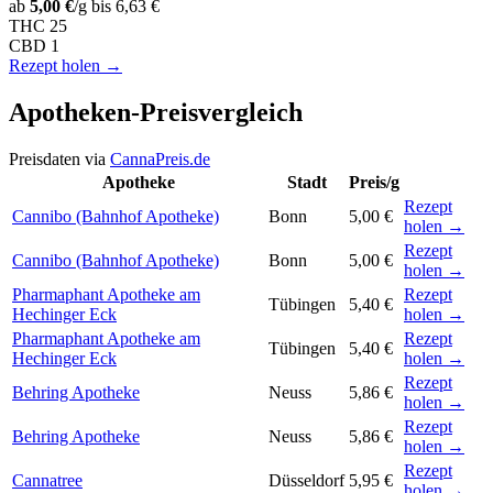
ab
5,00 €
/g
bis 6,63 €
THC
25
CBD
1
Rezept holen →
Apotheken-Preisvergleich
Preisdaten via
CannaPreis.de
Apotheke
Stadt
Preis/g
Rezept
Cannibo (Bahnhof Apotheke)
Bonn
5,00 €
holen →
Rezept
Cannibo (Bahnhof Apotheke)
Bonn
5,00 €
holen →
Pharmaphant Apotheke am
Rezept
Tübingen
5,40 €
Hechinger Eck
holen →
Pharmaphant Apotheke am
Rezept
Tübingen
5,40 €
Hechinger Eck
holen →
Rezept
Behring Apotheke
Neuss
5,86 €
holen →
Rezept
Behring Apotheke
Neuss
5,86 €
holen →
Rezept
Cannatree
Düsseldorf
5,95 €
holen →