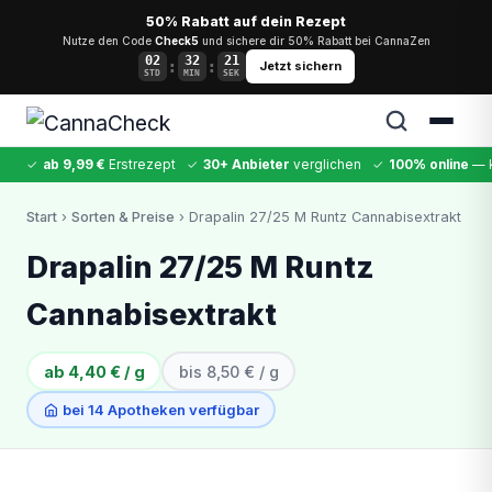
50% Rabatt auf dein Rezept
Nutze den Code
Check5
und sichere dir 50% Rabatt bei CannaZen
02
32
21
:
:
Jetzt sichern
STD
MIN
SEK
✓
ab 9,99 €
Erstrezept
✓
30+ Anbieter
verglichen
✓
100% online
— k
✕
Start
›
Sorten & Preise
› Drapalin 27/25 M Runtz Cannabisextrakt
Cannabis
MDMA
Kokain
Ketamin
LSD
CannaZen
Drapalin 27/25 M Runtz
Cannabisextrakt
ab 4,40 € / g
bis 8,50 € / g
bei 14 Apotheken verfügbar