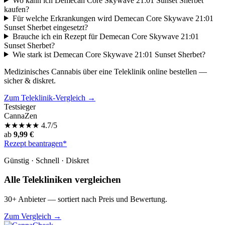
Wo kann ich Demecan Core Skywave 21:01 Sunset Sherbet
kaufen?
Für welche Erkrankungen wird Demecan Core Skywave 21:01
Sunset Sherbet eingesetzt?
Brauche ich ein Rezept für Demecan Core Skywave 21:01
Sunset Sherbet?
Wie stark ist Demecan Core Skywave 21:01 Sunset Sherbet?
Medizinisches Cannabis über eine Teleklinik online bestellen —
sicher & diskret.
Zum Teleklinik-Vergleich →
Testsieger
CannaZen
★
★
★
★
★
4.7/5
ab
9,99 €
Rezept beantragen*
Günstig · Schnell · Diskret
Alle Telekliniken vergleichen
30+ Anbieter — sortiert nach Preis und Bewertung.
Zum Vergleich →