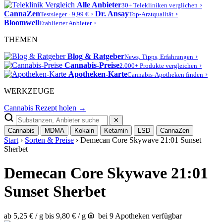
Alle Anbieter
›
30+ Telekliniken verglichen
CannaZen
›
Dr. Ansay
›
Testsieger · 9,99 €
Top-Arztqualität
Bloomwell
›
Etablierter Anbieter
THEMEN
Blog & Ratgeber
›
News, Tipps, Erfahrungen
Cannabis-Preise
›
2.000+ Produkte vergleichen
Apotheken-Karte
›
Cannabis-Apotheken finden
WERKZEUGE
Cannabis Rezept holen →
✕
Cannabis
MDMA
Kokain
Ketamin
LSD
CannaZen
Start
›
Sorten & Preise
› Demecan Core Skywave 21:01 Sunset
Sherbet
Demecan Core Skywave 21:01
Sunset Sherbet
ab 5,25 € / g
bis 9,80 € / g
bei 9 Apotheken verfügbar