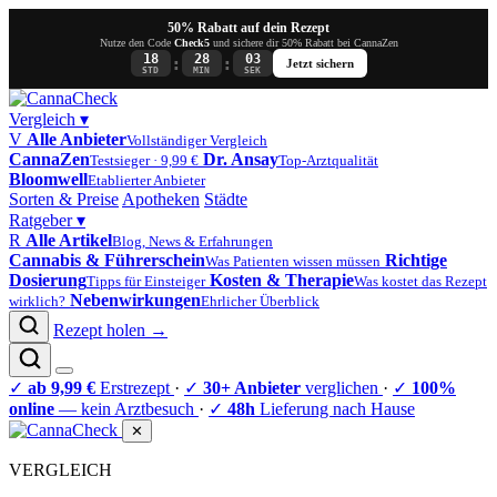
50% Rabatt auf dein Rezept
Nutze den Code
Check5
und sichere dir 50% Rabatt bei CannaZen
18
28
03
:
:
Jetzt sichern
STD
MIN
SEK
Vergleich
▾
V
Alle Anbieter
Vollständiger Vergleich
CannaZen
Dr. Ansay
Testsieger · 9,99 €
Top-Arztqualität
Bloomwell
Etablierter Anbieter
Sorten & Preise
Apotheken
Städte
Ratgeber
▾
R
Alle Artikel
Blog, News & Erfahrungen
Cannabis & Führerschein
Richtige
Was Patienten wissen müssen
Dosierung
Kosten & Therapie
Tipps für Einsteiger
Was kostet das Rezept
Nebenwirkungen
wirklich?
Ehrlicher Überblick
Rezept holen →
✓
ab 9,99 €
Erstrezept
·
✓
30+ Anbieter
verglichen
·
✓
100%
online
— kein Arztbesuch
·
✓
48h
Lieferung nach Hause
✕
VERGLEICH