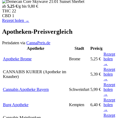
ab
5,25 €
/g
bis 9,80 €
THC
22
CBD
1
Rezept holen →
Apotheken-Preisvergleich
Preisdaten via
CannaPreis.de
Apotheke
Stadt
Preis/g
Rezept
Apotheke Brome
Brome
5,25 €
holen
→
Rezept
CANNABIS KURIER (Apotheke im
5,39 €
holen
Knauber)
→
Rezept
Cannabis Apotheke Bayern
Schweinfurt
5,99 €
holen
→
Rezept
Burg Apotheke
Kempten
6,40 €
holen
→
Rezept
Cannabis Mainfranken