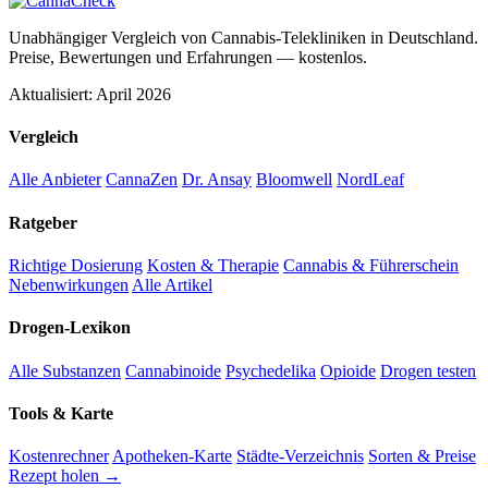
Unabhängiger Vergleich von Cannabis-Telekliniken in Deutschland.
Preise, Bewertungen und Erfahrungen — kostenlos.
Aktualisiert: April 2026
Vergleich
Alle Anbieter
CannaZen
Dr. Ansay
Bloomwell
NordLeaf
Ratgeber
Richtige Dosierung
Kosten & Therapie
Cannabis & Führerschein
Nebenwirkungen
Alle Artikel
Drogen-Lexikon
Alle Substanzen
Cannabinoide
Psychedelika
Opioide
Drogen testen
Tools & Karte
Kostenrechner
Apotheken-Karte
Städte-Verzeichnis
Sorten & Preise
Rezept holen →