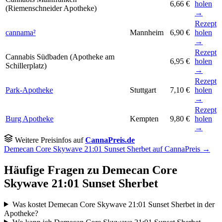
6,66 €
holen
(Riemenschneider Apotheke)
→
Rezept
cannama²
Mannheim
6,90 €
holen
→
Rezept
Cannabis Südbaden (Apotheke am
6,95 €
holen
Schillerplatz)
→
Rezept
Park-Apotheke
Stuttgart
7,10 €
holen
→
Rezept
Burg Apotheke
Kempten
9,80 €
holen
→
Weitere Preisinfos auf
CannaPreis.de
Demecan Core Skywave 21:01 Sunset Sherbet auf CannaPreis →
Häufige Fragen zu Demecan Core
Skywave 21:01 Sunset Sherbet
Was kostet Demecan Core Skywave 21:01 Sunset Sherbet in der
Apotheke?