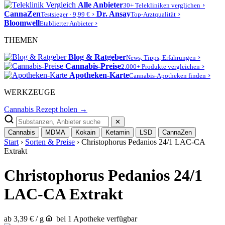
Alle Anbieter
›
30+ Telekliniken verglichen
CannaZen
›
Dr. Ansay
›
Testsieger · 9,99 €
Top-Arztqualität
Bloomwell
›
Etablierter Anbieter
THEMEN
Blog & Ratgeber
›
News, Tipps, Erfahrungen
Cannabis-Preise
›
2.000+ Produkte vergleichen
Apotheken-Karte
›
Cannabis-Apotheken finden
WERKZEUGE
Cannabis Rezept holen →
✕
Cannabis
MDMA
Kokain
Ketamin
LSD
CannaZen
Start
›
Sorten & Preise
› Christophorus Pedanios 24/1 LAC-CA
Extrakt
Christophorus Pedanios 24/1
LAC-CA Extrakt
ab 3,39 € / g
bei 1 Apotheke verfügbar