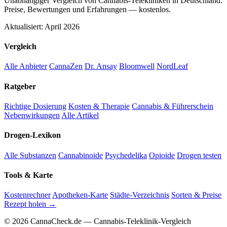
Unabhängiger Vergleich von Cannabis-Telekliniken in Deutschland.
Preise, Bewertungen und Erfahrungen — kostenlos.
Aktualisiert: April 2026
Vergleich
Alle Anbieter
CannaZen
Dr. Ansay
Bloomwell
NordLeaf
Ratgeber
Richtige Dosierung
Kosten & Therapie
Cannabis & Führerschein
Nebenwirkungen
Alle Artikel
Drogen-Lexikon
Alle Substanzen
Cannabinoide
Psychedelika
Opioide
Drogen testen
Tools & Karte
Kostenrechner
Apotheken-Karte
Städte-Verzeichnis
Sorten & Preise
Rezept holen →
© 2026 CannaCheck.de — Cannabis-Teleklinik-Vergleich