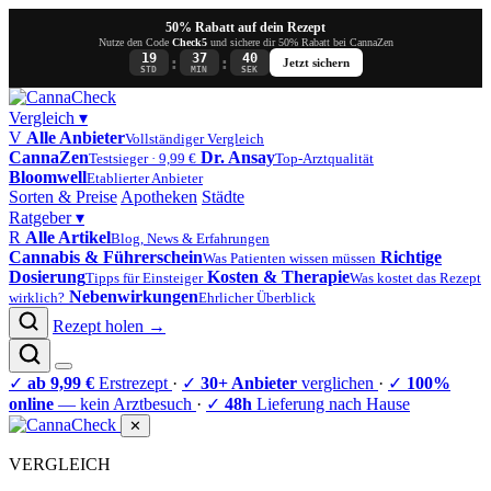
50% Rabatt auf dein Rezept
Nutze den Code
Check5
und sichere dir 50% Rabatt bei CannaZen
19
37
40
:
:
Jetzt sichern
STD
MIN
SEK
Vergleich
▾
V
Alle Anbieter
Vollständiger Vergleich
CannaZen
Dr. Ansay
Testsieger · 9,99 €
Top-Arztqualität
Bloomwell
Etablierter Anbieter
Sorten & Preise
Apotheken
Städte
Ratgeber
▾
R
Alle Artikel
Blog, News & Erfahrungen
Cannabis & Führerschein
Richtige
Was Patienten wissen müssen
Dosierung
Kosten & Therapie
Tipps für Einsteiger
Was kostet das Rezept
Nebenwirkungen
wirklich?
Ehrlicher Überblick
Rezept holen →
✓
ab 9,99 €
Erstrezept
·
✓
30+ Anbieter
verglichen
·
✓
100%
online
— kein Arztbesuch
·
✓
48h
Lieferung nach Hause
✕
VERGLEICH