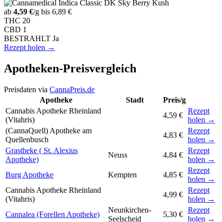
ab
4,59 €
/g
bis 6,89 €
THC
20
CBD
1
BESTRAHLT
Ja
Rezept holen →
Apotheken-Preisvergleich
Preisdaten via
CannaPreis.de
Apotheke
Stadt
Preis/g
Cannabis Apotheke Rheinland
Rezept
4,59 €
(Vitahris)
holen →
(CannaQuell) Apotheke am
Rezept
4,83 €
Quellenbusch
holen →
Grastheke ( St. Alexius
Rezept
Neuss
4,84 €
Apotheke)
holen →
Rezept
Burg Apotheke
Kempten
4,85 €
holen →
Cannabis Apotheke Rheinland
Rezept
4,99 €
(Vitahris)
holen →
Neunkirchen-
Rezept
Cannalea (Forellen Apotheke)
5,30 €
Seelscheid
holen →