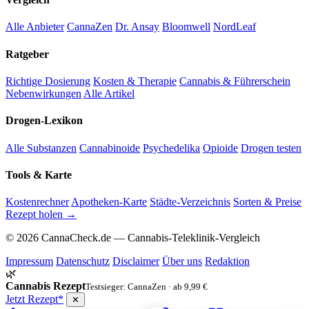
Alle Anbieter
CannaZen
Dr. Ansay
Bloomwell
NordLeaf
Ratgeber
Richtige Dosierung
Kosten & Therapie
Cannabis & Führerschein
Nebenwirkungen
Alle Artikel
Drogen-Lexikon
Alle Substanzen
Cannabinoide
Psychedelika
Opioide
Drogen testen
Tools & Karte
Kostenrechner
Apotheken-Karte
Städte-Verzeichnis
Sorten & Preise
Rezept holen →
© 2026 CannaCheck.de — Cannabis-Teleklinik-Vergleich
Impressum
Datenschutz
Disclaimer
Über uns
Redaktion
🌿
Cannabis Rezept
Testsieger: CannaZen · ab 9,99 €
Jetzt Rezept*
✕