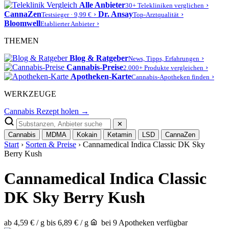
Alle Anbieter
›
30+ Telekliniken verglichen
CannaZen
›
Dr. Ansay
›
Testsieger · 9,99 €
Top-Arztqualität
Bloomwell
›
Etablierter Anbieter
THEMEN
Blog & Ratgeber
›
News, Tipps, Erfahrungen
Cannabis-Preise
›
2.000+ Produkte vergleichen
Apotheken-Karte
›
Cannabis-Apotheken finden
WERKZEUGE
Cannabis Rezept holen →
✕
Cannabis
MDMA
Kokain
Ketamin
LSD
CannaZen
Start
›
Sorten & Preise
› Cannamedical Indica Classic DK Sky
Berry Kush
Cannamedical Indica Classic
DK Sky Berry Kush
ab 4,59 € / g
bis 6,89 € / g
bei 9 Apotheken verfügbar