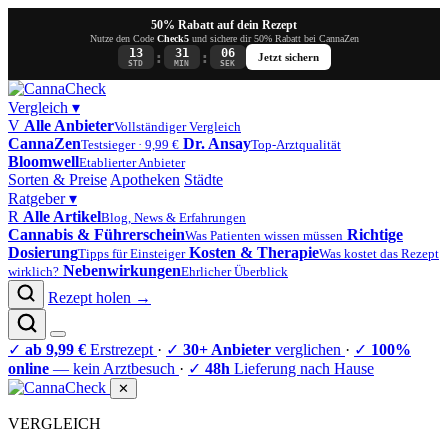
50% Rabatt auf dein Rezept
Nutze den Code
Check5
und sichere dir 50% Rabatt bei CannaZen
13
31
06
:
:
Jetzt sichern
STD
MIN
SEK
Vergleich
▾
V
Alle Anbieter
Vollständiger Vergleich
CannaZen
Dr. Ansay
Testsieger · 9,99 €
Top-Arztqualität
Bloomwell
Etablierter Anbieter
Sorten & Preise
Apotheken
Städte
Ratgeber
▾
R
Alle Artikel
Blog, News & Erfahrungen
Cannabis & Führerschein
Richtige
Was Patienten wissen müssen
Dosierung
Kosten & Therapie
Tipps für Einsteiger
Was kostet das Rezept
Nebenwirkungen
wirklich?
Ehrlicher Überblick
Rezept holen →
✓
ab 9,99 €
Erstrezept
·
✓
30+ Anbieter
verglichen
·
✓
100%
online
— kein Arztbesuch
·
✓
48h
Lieferung nach Hause
✕
VERGLEICH