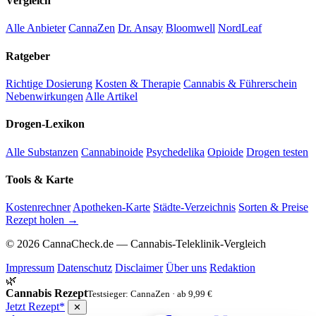
Vergleich
Alle Anbieter
CannaZen
Dr. Ansay
Bloomwell
NordLeaf
Ratgeber
Richtige Dosierung
Kosten & Therapie
Cannabis & Führerschein
Nebenwirkungen
Alle Artikel
Drogen-Lexikon
Alle Substanzen
Cannabinoide
Psychedelika
Opioide
Drogen testen
Tools & Karte
Kostenrechner
Apotheken-Karte
Städte-Verzeichnis
Sorten & Preise
Rezept holen →
© 2026 CannaCheck.de — Cannabis-Teleklinik-Vergleich
Impressum
Datenschutz
Disclaimer
Über uns
Redaktion
🌿
Cannabis Rezept
Testsieger: CannaZen · ab 9,99 €
Jetzt Rezept*
✕