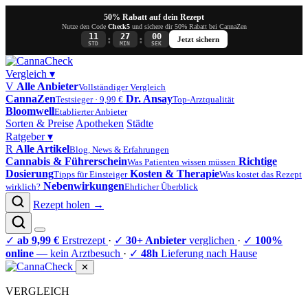
50% Rabatt auf dein Rezept
Nutze den Code
Check5
und sichere dir 50% Rabatt bei CannaZen
11
27
00
:
:
Jetzt sichern
STD
MIN
SEK
Vergleich
▾
V
Alle Anbieter
Vollständiger Vergleich
CannaZen
Dr. Ansay
Testsieger · 9,99 €
Top-Arztqualität
Bloomwell
Etablierter Anbieter
Sorten & Preise
Apotheken
Städte
Ratgeber
▾
R
Alle Artikel
Blog, News & Erfahrungen
Cannabis & Führerschein
Richtige
Was Patienten wissen müssen
Dosierung
Kosten & Therapie
Tipps für Einsteiger
Was kostet das Rezept
Nebenwirkungen
wirklich?
Ehrlicher Überblick
Rezept holen →
✓
ab 9,99 €
Erstrezept
·
✓
30+ Anbieter
verglichen
·
✓
100%
online
— kein Arztbesuch
·
✓
48h
Lieferung nach Hause
✕
VERGLEICH