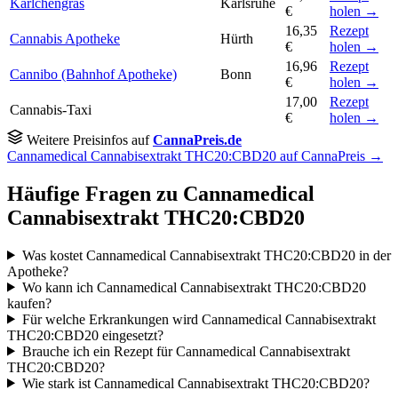
Karlchengras
Karlsruhe
€
holen →
16,35
Rezept
Cannabis Apotheke
Hürth
€
holen →
16,96
Rezept
Cannibo (Bahnhof Apotheke)
Bonn
€
holen →
17,00
Rezept
Cannabis-Taxi
€
holen →
Weitere Preisinfos auf
CannaPreis.de
Cannamedical Cannabisextrakt THC20:CBD20 auf CannaPreis →
Häufige Fragen zu Cannamedical
Cannabisextrakt THC20:CBD20
Was kostet Cannamedical Cannabisextrakt THC20:CBD20 in der
Apotheke?
Wo kann ich Cannamedical Cannabisextrakt THC20:CBD20
kaufen?
Für welche Erkrankungen wird Cannamedical Cannabisextrakt
THC20:CBD20 eingesetzt?
Brauche ich ein Rezept für Cannamedical Cannabisextrakt
THC20:CBD20?
Wie stark ist Cannamedical Cannabisextrakt THC20:CBD20?