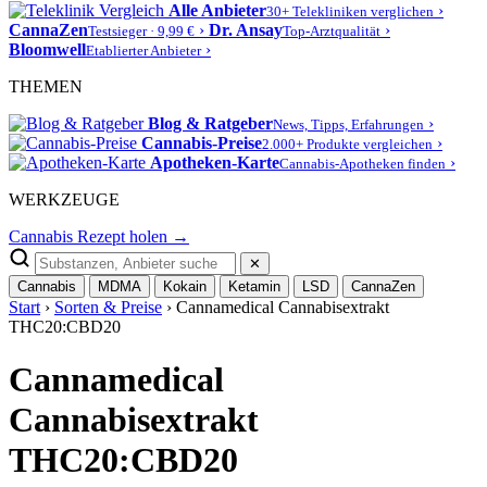
Alle Anbieter
›
30+ Telekliniken verglichen
CannaZen
›
Dr. Ansay
›
Testsieger · 9,99 €
Top-Arztqualität
Bloomwell
›
Etablierter Anbieter
THEMEN
Blog & Ratgeber
›
News, Tipps, Erfahrungen
Cannabis-Preise
›
2.000+ Produkte vergleichen
Apotheken-Karte
›
Cannabis-Apotheken finden
WERKZEUGE
Cannabis Rezept holen →
✕
Cannabis
MDMA
Kokain
Ketamin
LSD
CannaZen
Start
›
Sorten & Preise
› Cannamedical Cannabisextrakt
THC20:CBD20
Cannamedical
Cannabisextrakt
THC20:CBD20