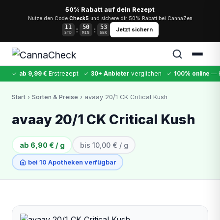
50% Rabatt auf dein Rezept
Nutze den Code
Check5
und sichere dir 50% Rabatt bei CannaZen
11
50
53
:
:
Jetzt sichern
STD
MIN
SEK
✓
ab 9,99 €
Erstrezept
✓
30+ Anbieter
verglichen
✓
100% online
— k
✕
Start
›
Sorten & Preise
› avaay 20/1 CK Critical Kush
Cannabis
MDMA
Kokain
Ketamin
LSD
CannaZen
avaay 20/1 CK Critical Kush
ab 6,90 € / g
bis 10,00 € / g
bei 10 Apotheken verfügbar