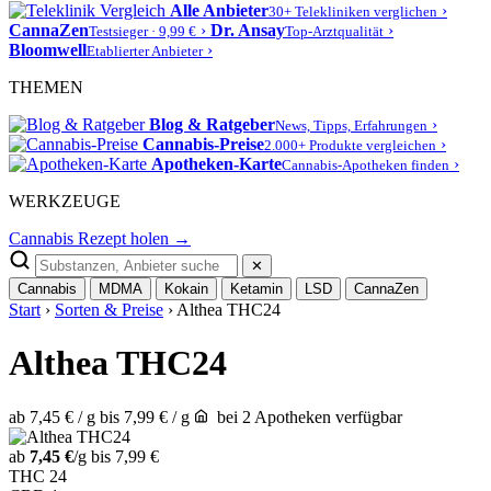
Alle Anbieter
›
30+ Telekliniken verglichen
CannaZen
›
Dr. Ansay
›
Testsieger · 9,99 €
Top-Arztqualität
Bloomwell
›
Etablierter Anbieter
THEMEN
Blog & Ratgeber
›
News, Tipps, Erfahrungen
Cannabis-Preise
›
2.000+ Produkte vergleichen
Apotheken-Karte
›
Cannabis-Apotheken finden
WERKZEUGE
Cannabis Rezept holen →
✕
Cannabis
MDMA
Kokain
Ketamin
LSD
CannaZen
Start
›
Sorten & Preise
› Althea THC24
Althea THC24
ab 7,45 € / g
bis 7,99 € / g
bei 2 Apotheken verfügbar
ab
7,45 €
/g
bis 7,99 €
THC
24