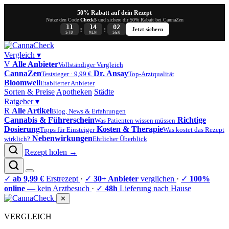
50% Rabatt auf dein Rezept
Nutze den Code
Check5
und sichere dir 50% Rabatt bei CannaZen
11
14
02
:
:
Jetzt sichern
STD
MIN
SEK
Vergleich
▾
V
Alle Anbieter
Vollständiger Vergleich
CannaZen
Dr. Ansay
Testsieger · 9,99 €
Top-Arztqualität
Bloomwell
Etablierter Anbieter
Sorten & Preise
Apotheken
Städte
Ratgeber
▾
R
Alle Artikel
Blog, News & Erfahrungen
Cannabis & Führerschein
Richtige
Was Patienten wissen müssen
Dosierung
Kosten & Therapie
Tipps für Einsteiger
Was kostet das Rezept
Nebenwirkungen
wirklich?
Ehrlicher Überblick
Rezept holen →
✓
ab 9,99 €
Erstrezept
·
✓
30+ Anbieter
verglichen
·
✓
100%
online
— kein Arztbesuch
·
✓
48h
Lieferung nach Hause
✕
VERGLEICH