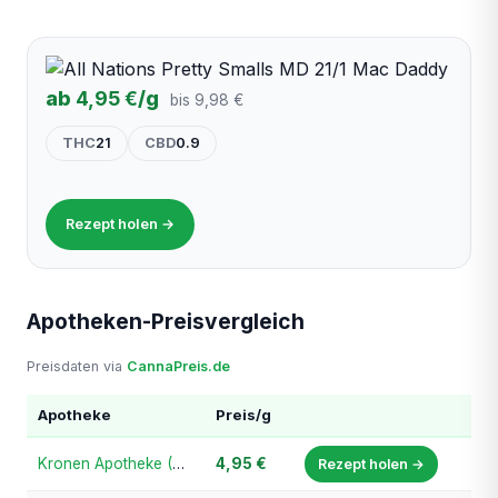
ab
4,95 €
/g
bis 9,98 €
THC
21
CBD
0.9
Rezept holen →
Apotheken-Preisvergleich
Preisdaten via
CannaPreis.de
Apotheke
Preis/g
Kronen Apotheke (Kronen-Cannabis.de)
4,95 €
Rezept holen →