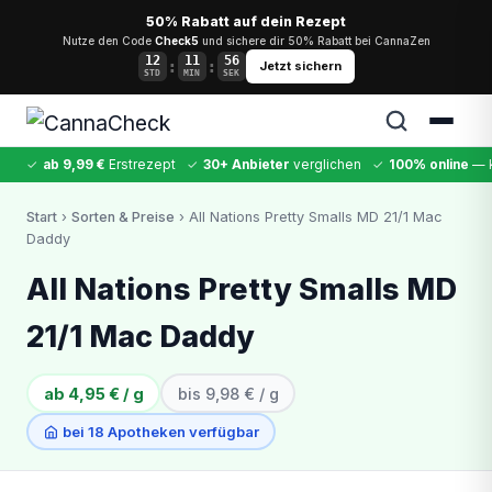
50% Rabatt auf dein Rezept
Nutze den Code
Check5
und sichere dir 50% Rabatt bei CannaZen
12
11
55
:
:
Jetzt sichern
STD
MIN
SEK
✓
ab 9,99 €
Erstrezept
✓
30+ Anbieter
verglichen
✓
100% online
— k
✕
Start
›
Sorten & Preise
› All Nations Pretty Smalls MD 21/1 Mac
Daddy
Cannabis
MDMA
Kokain
Ketamin
LSD
CannaZen
All Nations Pretty Smalls MD
21/1 Mac Daddy
ab 4,95 € / g
bis 9,98 € / g
bei 18 Apotheken verfügbar