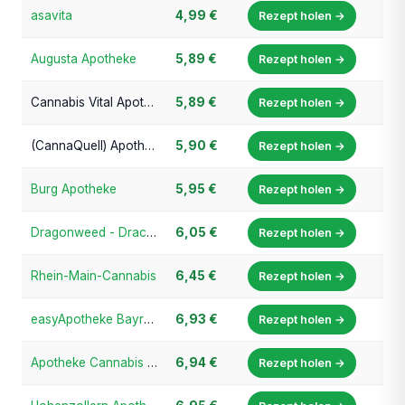
asavita
4,99 €
Rezept holen →
Augusta Apotheke
5,89 €
Rezept holen →
Cannabis Vital Apotheke (Rosen-Apotheke im Center Hattersheim)
5,89 €
Rezept holen →
(CannaQuell) Apotheke am Quellenbusch
5,90 €
Rezept holen →
Burg Apotheke
5,95 €
Rezept holen →
Dragonweed - Drachen Apotheke Geldern
6,05 €
Rezept holen →
Rhein-Main-Cannabis
6,45 €
Rezept holen →
easyApotheke Bayreuth-Süd
6,93 €
Rezept holen →
Apotheke Cannabis Prime
6,94 €
Rezept holen →