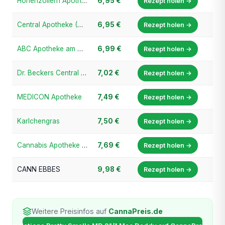
Hohenzollern Apotheke
6,95 €
Rezept holen →
Central Apotheke (Cannabis-Champion.de)
6,95 €
Rezept holen →
ABC Apotheke am Werth
6,99 €
Rezept holen →
Dr. Beckers Central Apotheke
7,02 €
Rezept holen →
MEDICON Apotheke
7,49 €
Rezept holen →
Karlchengras
7,50 €
Rezept holen →
Cannabis Apotheke Bayern
7,69 €
Rezept holen →
CANN EBBES
9,98 €
Rezept holen →
Weitere Preisinfos auf
CannaPreis.de