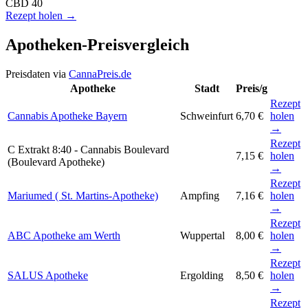
CBD
40
Rezept holen →
Apotheken-Preisvergleich
Preisdaten via
CannaPreis.de
Apotheke
Stadt
Preis/g
Rezept
Cannabis Apotheke Bayern
Schweinfurt
6,70 €
holen
→
Rezept
C Extrakt 8:40 - Cannabis Boulevard
7,15 €
holen
(Boulevard Apotheke)
→
Rezept
Mariumed ( St. Martins-Apotheke)
Ampfing
7,16 €
holen
→
Rezept
ABC Apotheke am Werth
Wuppertal
8,00 €
holen
→
Rezept
SALUS Apotheke
Ergolding
8,50 €
holen
→
Rezept