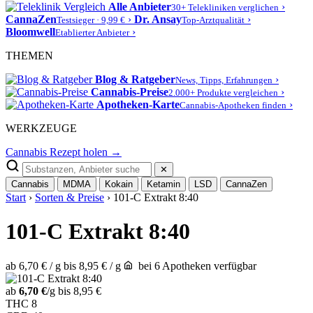
Alle Anbieter
›
30+ Telekliniken verglichen
CannaZen
›
Dr. Ansay
›
Testsieger · 9,99 €
Top-Arztqualität
Bloomwell
›
Etablierter Anbieter
THEMEN
Blog & Ratgeber
›
News, Tipps, Erfahrungen
Cannabis-Preise
›
2.000+ Produkte vergleichen
Apotheken-Karte
›
Cannabis-Apotheken finden
WERKZEUGE
Cannabis Rezept holen →
✕
Cannabis
MDMA
Kokain
Ketamin
LSD
CannaZen
Start
›
Sorten & Preise
› 101-C Extrakt 8:40
101-C Extrakt 8:40
ab 6,70 € / g
bis 8,95 € / g
bei 6 Apotheken verfügbar
ab
6,70 €
/g
bis 8,95 €
THC
8