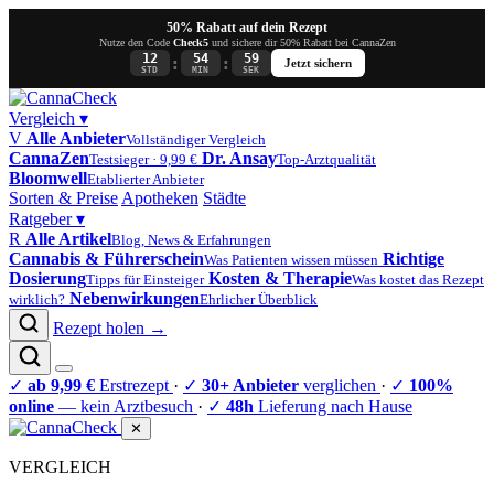
50% Rabatt auf dein Rezept
Nutze den Code
Check5
und sichere dir 50% Rabatt bei CannaZen
12
54
59
:
:
Jetzt sichern
STD
MIN
SEK
Vergleich
▾
V
Alle Anbieter
Vollständiger Vergleich
CannaZen
Dr. Ansay
Testsieger · 9,99 €
Top-Arztqualität
Bloomwell
Etablierter Anbieter
Sorten & Preise
Apotheken
Städte
Ratgeber
▾
R
Alle Artikel
Blog, News & Erfahrungen
Cannabis & Führerschein
Richtige
Was Patienten wissen müssen
Dosierung
Kosten & Therapie
Tipps für Einsteiger
Was kostet das Rezept
Nebenwirkungen
wirklich?
Ehrlicher Überblick
Rezept holen →
✓
ab 9,99 €
Erstrezept
·
✓
30+ Anbieter
verglichen
·
✓
100%
online
— kein Arztbesuch
·
✓
48h
Lieferung nach Hause
✕
VERGLEICH