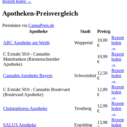
Rezept holen →
Apotheken-Preisvergleich
Preisdaten via
CannaPreis.de
Apotheke
Stadt
Preis/g
Rezept
10,00
ABC Apotheke am Werth
Wuppertal
holen
€
→
C Extrakt 50:0 - Cannabis
Rezept
10,99
Mainfranken (Riemenschneider
holen
€
Apotheke)
→
Rezept
12,50
Cannabis Apotheke Bayern
Schweinfurt
holen
€
→
Rezept
C Extrakt 50:0 - Cannabis Boulevard
12,89
holen
(Boulevard Apotheke)
€
→
Rezept
12,99
Christophorus-Apotheke
Trostberg
holen
€
→
Rezept
13,98
SALUS Apotheke
Ergolding
holen