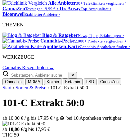
Alle Anbieter
›
30+ Telekliniken verglichen
CannaZen
›
Dr. Ansay
›
Testsieger · 9,99 €
Top-Arztqualität
Bloomwell
›
Etablierter Anbieter
THEMEN
Blog & Ratgeber
›
News, Tipps, Erfahrungen
Cannabis-Preise
›
2.000+ Produkte vergleichen
Apotheken-Karte
›
Cannabis-Apotheken finden
WERKZEUGE
Cannabis Rezept holen →
✕
Cannabis
MDMA
Kokain
Ketamin
LSD
CannaZen
Start
›
Sorten & Preise
› 101-C Extrakt 50:0
101-C Extrakt 50:0
ab 10,00 € / g
bis 17,95 € / g
bei 10 Apotheken verfügbar
ab
10,00 €
/g
bis 17,95 €
THC
50