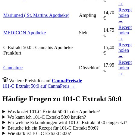
€
→
Rezept
14,70
Mariumed ( St. Martins-Apotheke)
Ampfing
holen
€
→
Rezept
14,75
MEDICON Apotheke
Stein
holen
€
→
Rezept
C Extrakt 50:0 - Cannabis Apotheke
15,40
holen
Frankfurt
€
→
Rezept
17,95
Cannatree
Düsseldorf
holen
€
→
Weitere Preisinfos auf
CannaPreis.de
101-C Extrakt 50:0 auf CannaPreis →
Häufige Fragen zu 101-C Extrakt 50:0
Was kostet 101-C Extrakt 50:0 in der Apotheke?
Wo kann ich 101-C Extrakt 50:0 kaufen?
Für welche Erkrankungen wird 101-C Extrakt 50:0 eingesetzt?
Brauche ich ein Rezept für 101-C Extrakt 50:0?
Wie stark ist 101-C Extrakt 50:0?