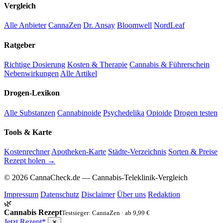
Vergleich
Alle Anbieter
CannaZen
Dr. Ansay
Bloomwell
NordLeaf
Ratgeber
Richtige Dosierung
Kosten & Therapie
Cannabis & Führerschein
Nebenwirkungen
Alle Artikel
Drogen-Lexikon
Alle Substanzen
Cannabinoide
Psychedelika
Opioide
Drogen testen
Tools & Karte
Kostenrechner
Apotheken-Karte
Städte-Verzeichnis
Sorten & Preise
Rezept holen →
© 2026 CannaCheck.de — Cannabis-Teleklinik-Vergleich
Impressum
Datenschutz
Disclaimer
Über uns
Redaktion
🌿
Cannabis Rezept
Testsieger: CannaZen · ab 9,99 €
Jetzt Rezept*
✕