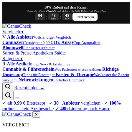
50% Rabatt auf dein Rezept
Nutze den Code
Check5
und sichere dir 50% Rabatt bei CannaZen
04
43
48
:
:
Jetzt sichern
STD
MIN
SEK
Vergleich
▾
V
Alle Anbieter
Vollständiger Vergleich
CannaZen
Dr. Ansay
Testsieger · 9,99 €
Top-Arztqualität
Bloomwell
Etablierter Anbieter
Sorten & Preise
Apotheken
Städte
Ratgeber
▾
R
Alle Artikel
Blog, News & Erfahrungen
Cannabis & Führerschein
Richtige
Was Patienten wissen müssen
Dosierung
Kosten & Therapie
Tipps für Einsteiger
Was kostet das Rezept
Nebenwirkungen
wirklich?
Ehrlicher Überblick
Rezept holen →
✓
ab 9,99 €
Erstrezept
·
✓
30+ Anbieter
verglichen
·
✓
100%
online
— kein Arztbesuch
·
✓
48h
Lieferung nach Hause
✕
VERGLEICH