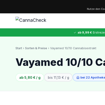
Nutze den C
✓
ab 9,99 €
Erstreze
Start
›
Sorten & Preise
› Vayamed 10/10 Cannabisextrakt
✕
Vayamed 10/10 C
Cannabis
MDMA
Kokain
Ketamin
LSD
CannaZen
ab 5,80 € / g
bis 11,13 € / g
bei 22 Apotheke