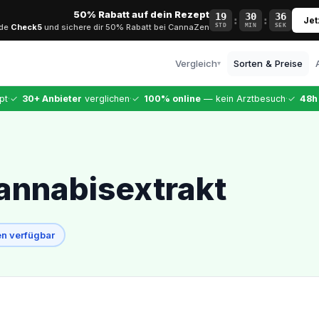
50% Rabatt auf dein Rezept
19
30
35
:
:
Jet
ode
Check5
und sichere dir 50% Rabatt bei CannaZen
STD
MIN
SEK
Vergleich
Sorten & Preise
▾
Alle Anbieter
·
·
·
pt
✓
30+ Anbieter
verglichen
✓
100% online
— kein Arztbesuch
✓
48h
Vollständiger Vergleich
CannaZen
Testsieger · 9,99 €
Dr. Ansay
annabisextrakt
Top-Arztqualität
Bloomwell
Etablierter Anbieter
n verfügbar