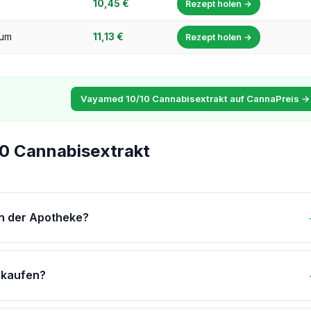
10,45 €
Rezept holen →
um
11,13 €
Rezept holen →
Vayamed 10/10 Cannabisextrakt auf CannaPreis →
0 Cannabisextrakt
n der Apotheke?
 kaufen?