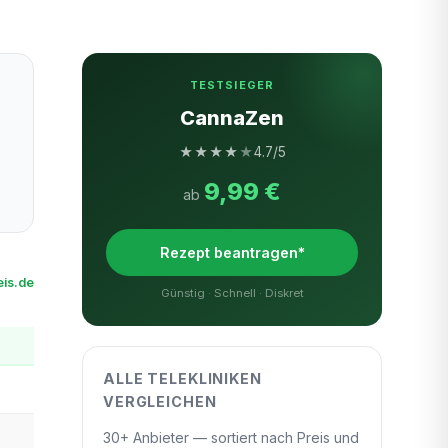
TESTSIEGER
CannaZen
★
★
★
★
★
4.7/5
9,99 €
ab
Rezept beantragen*
is.de
Günstig · Schnell · Diskret
ALLE TELEKLINIKEN
VERGLEICHEN
30+ Anbieter — sortiert nach Preis und