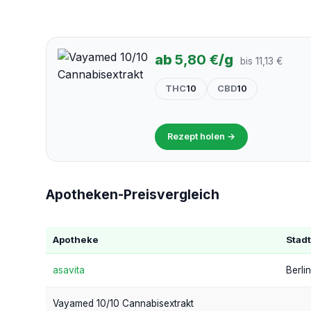
ab
5,80 €
/g
bis 11,13 €
THC
10
CBD
10
Rezept holen →
Apotheken-Preisvergleich
Apotheke
Stadt
asavita
Berlin
Vayamed 10/10 Cannabisextrakt