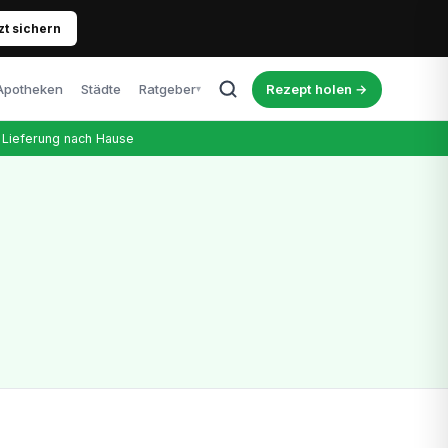
zt sichern
Apotheken
Städte
Ratgeber
Rezept holen →
▾
Alle Artikel
Lieferung nach Hause
Blog, News & Erfahrungen
Cannabis & Führerschein
Was Patienten wissen müssen
Richtige Dosierung
Tipps für Einsteiger
Kosten & Therapie
Was kostet das Rezept wirklich?
Nebenwirkungen
Ehrlicher Überblick