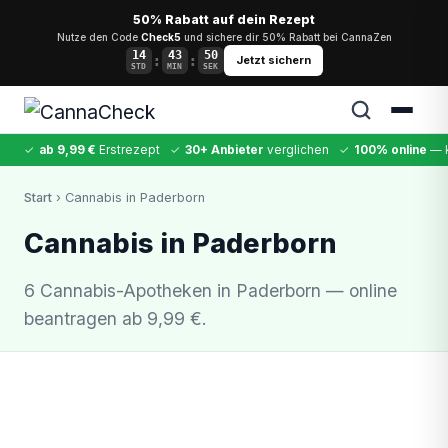
50% Rabatt auf dein Rezept
Nutze den Code
Check5
und sichere dir 50% Rabatt bei CannaZen
14
43
50
:
:
Jetzt sichern
STD
MIN
SEK
✓
ab 9,99 €
Erstrezept
✓
30+ Anbieter
verglichen
✓
100% online
— k
✕
Start
› Cannabis in Paderborn
Cannabis
MDMA
Kokain
Ketamin
LSD
CannaZen
Cannabis in Paderborn
6 Cannabis-Apotheken in Paderborn — online
beantragen ab 9,99 €.