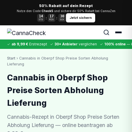
50% Rabatt auf dein Rezept
Nutze den Code
Check5
und sichere dir 50% Rabatt bei CannaZen
14
17
30
:
:
Jetzt sichern
STD
MIN
SEK
✓
ab 9,99 €
Erstrezept
✓
30+ Anbieter
verglichen
✓
100% online
— k
✕
Start
› Cannabis in Oberpf Shop Preise Sorten Abholung
Lieferung
Cannabis
MDMA
Kokain
Ketamin
LSD
CannaZen
Cannabis in Oberpf Shop
Preise Sorten Abholung
Lieferung
Cannabis-Rezept in Oberpf Shop Preise Sorten
Abholung Lieferung — online beantragen ab