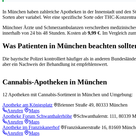
In München haben zahlreiche Apotheken in der Innenstadt und den St
Sorten aber variabel. Wer eine spezifische Sorte oder THC-Konzentrati
Münchner Ärzte und Schmerzambulanzen verschreiben medizinisches Can
innerhalb von 24 bis 48 Stunden. Kosten ab
9,99 €
. Im Vergleich zum
Was Patienten in München beachten sollte
Die bayrische Polizei kontrolliert häufiger als in anderen Bundesländ
aber ein Nachweis der Behandlung ist empfehlenswert.
+
Cannabis-Apotheken in München
−
12 Apotheken mit Cannabis-Sortiment in München und Umgebung:
Apotheke am Königsplatz
Brienner Straße 49, 80333 München
Anrufen
Maps
Apotheke Forum Schwanthalerhöhe
Schwanthalerstr. 111, 80339 
Anrufen
Maps
Apotheke im Franziskanerhof
Franziskanerstraße 16, 81669 Münc
Anrufen
Maps