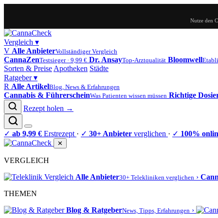
Nutze den 
Vergleich
▾
V
Alle Anbieter
Vollständiger Vergleich
CannaZen
Dr. Ansay
Bloomwell
Testsieger · 9,99 €
Top-Arztqualität
Etabli
Sorten & Preise
Apotheken
Städte
Ratgeber
▾
R
Alle Artikel
Blog, News & Erfahrungen
Cannabis & Führerschein
Richtige Dosi
Was Patienten wissen müssen
Rezept holen →
✓
ab 9,99 €
Erstrezept
·
✓
30+ Anbieter
verglichen
·
✓
100% onli
✕
VERGLEICH
Alle Anbieter
›
Can
30+ Telekliniken verglichen
THEMEN
Blog & Ratgeber
›
News, Tipps, Erfahrungen