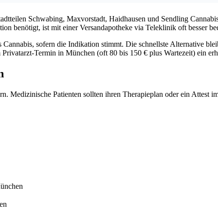
adtteilen Schwabing, Maxvorstadt, Haidhausen und Sendling Cannabis-
on benötigt, ist mit einer Versandapotheke via Teleklinik oft besser be
nabis, sofern die Indikation stimmt. Die schnellste Alternative bleib
 Privatarzt-Termin in München (oft 80 bis 150 € plus Wartezeit) ein erh
n
ern. Medizinische Patienten sollten ihren Therapieplan oder ein Attest
München
hen