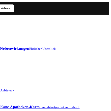
t sichern
Nebenwirkungen
Ehrlicher Überblick
›
r Anbieter
Apotheken-Karte
›
Cannabis-Apotheken finden