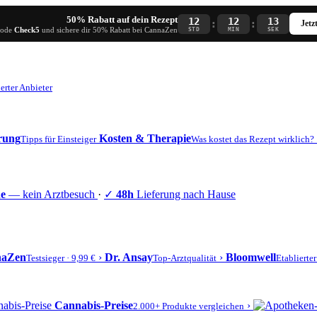
50% Rabatt auf dein Rezept
12
12
12
:
:
Jetz
Code
Check5
und sichere dir 50% Rabatt bei CannaZen
STD
MIN
SEK
erter Anbieter
erung
Kosten & Therapie
Tipps für Einsteiger
Was kostet das Rezept wirklich?
ne
— kein Arztbesuch
·
✓
48h
Lieferung nach Hause
naZen
›
Dr. Ansay
›
Bloomwell
Testsieger · 9,99 €
Top-Arztqualität
Etablierte
Cannabis-Preise
›
2.000+ Produkte vergleichen