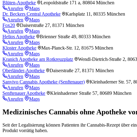
Blüten-Apotheke
Leopoldstraße 171 a, 80804 München
Anrufen
Maps
Dr. Beckers Central Apotheke
Karlsplatz 11, 80335 München
Anrufen
Maps
Fox20
Daiserstraße 27, 81371 München
Anrufen
Maps
Helios Apotheke
Brienner Straße 49, 80333 München
Anrufen
Maps
Kloster Apotheke
Max-Planck-Str. 12, 81675 München
Anrufen
Maps
Kranich Apotheke am Rotkreuzplatz
Wendl-Dietrich-Straße 2, 80
Anrufen
Maps
Oberländer-Apotheke
Daiserstraße 27, 81371 München
Anrufen
Maps
Sanvivo Cannabis Apotheke (Senftenauer)
Kleinhaderner Str. 57,
Anrufen
Maps
Senftenauer Apotheke
Kleinhaderner Straße 57, 80689 München
Anrufen
Maps
Medizinisches Cannabis ohne Apotheke vo
Seit der Legalisierung können Patienten ihr Cannabis-Rezept über e
Produkt vorrätig haben.