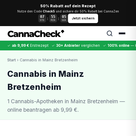
50% Rabatt auf dein Rezept
Nutze den Code
Check5
und sichere dir 50% Rabatt bei CannaZen
07
55
05
:
:
Jetzt sichern
STD
MIN
SEK
✓
ab 9,99 €
Erstrezept
✓
30+ Anbieter
verglichen
✓
100% online
— k
✕
Start
› Cannabis in Mainz Bretzenheim
Cannabis
MDMA
Kokain
Ketamin
LSD
CannaZen
Cannabis in Mainz
Bretzenheim
1 Cannabis-Apotheken in Mainz Bretzenheim —
online beantragen ab 9,99 €.