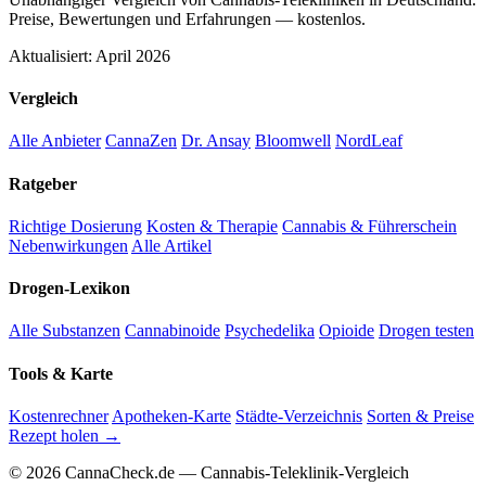
Preise, Bewertungen und Erfahrungen — kostenlos.
Aktualisiert: April 2026
Vergleich
Alle Anbieter
CannaZen
Dr. Ansay
Bloomwell
NordLeaf
Ratgeber
Richtige Dosierung
Kosten & Therapie
Cannabis & Führerschein
Nebenwirkungen
Alle Artikel
Drogen-Lexikon
Alle Substanzen
Cannabinoide
Psychedelika
Opioide
Drogen testen
Tools & Karte
Kostenrechner
Apotheken-Karte
Städte-Verzeichnis
Sorten & Preise
Rezept holen →
© 2026 CannaCheck.de — Cannabis-Teleklinik-Vergleich