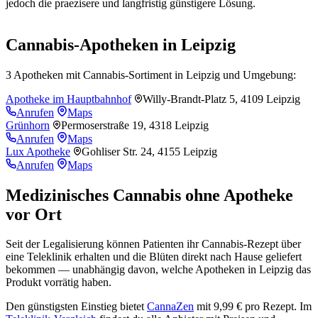
jedoch die praezisere und langfristig günstigere Lösung.
Leaflet
|
©
OpenStreetMap
+
Cannabis-Apotheken in Leipzig
−
3 Apotheken mit Cannabis-Sortiment in Leipzig und Umgebung:
Apotheke im Hauptbahnhof
Willy-Brandt-Platz 5, 4109 Leipzig
Anrufen
Maps
Grünhorn
Permoserstraße 19, 4318 Leipzig
Anrufen
Maps
Lux Apotheke
Gohliser Str. 24, 4155 Leipzig
Anrufen
Maps
Medizinisches Cannabis ohne Apotheke
vor Ort
Seit der Legalisierung können Patienten ihr Cannabis-Rezept über
eine Teleklinik erhalten und die Blüten direkt nach Hause geliefert
bekommen — unabhängig davon, welche Apotheken in Leipzig das
Produkt vorrätig haben.
Den günstigsten Einstieg bietet
CannaZen
mit 9,99 € pro Rezept. Im