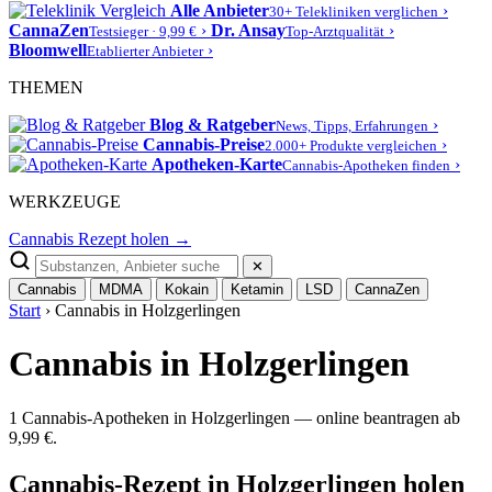
Alle Anbieter
›
30+ Telekliniken verglichen
CannaZen
›
Dr. Ansay
›
Testsieger · 9,99 €
Top-Arztqualität
Bloomwell
›
Etablierter Anbieter
THEMEN
Blog & Ratgeber
›
News, Tipps, Erfahrungen
Cannabis-Preise
›
2.000+ Produkte vergleichen
Apotheken-Karte
›
Cannabis-Apotheken finden
WERKZEUGE
Cannabis Rezept holen →
✕
Cannabis
MDMA
Kokain
Ketamin
LSD
CannaZen
Start
› Cannabis in Holzgerlingen
Cannabis in Holzgerlingen
1 Cannabis-Apotheken in Holzgerlingen — online beantragen ab
9,99 €.
Cannabis-Rezept in Holzgerlingen holen