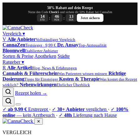
50% Rabatt auf dein Rezept
Nutze den Code
Check5
und sichere dir 50% Rabatt bei CannaZen
14
46
12
:
:
Jetzt sichern
STD
MIN
SEK
Vergleich
▾
V
Alle Anbieter
Vollständiger Vergleich
CannaZen
Dr. Ansay
Testsieger · 9,99 €
Top-Arztqualität
Bloomwell
Etablierter Anbieter
Sorten & Preise
Apotheken
Städte
Ratgeber
▾
R
Alle Artikel
Blog, News & Erfahrungen
Cannabis & Führerschein
Richtige
Was Patienten wissen müssen
Dosierung
Kosten & Therapie
Tipps für Einsteiger
Was kostet das Rezept
Nebenwirkungen
wirklich?
Ehrlicher Überblick
Rezept holen →
✓
ab 9,99 €
Erstrezept
·
✓
30+ Anbieter
verglichen
·
✓
100%
online
— kein Arztbesuch
·
✓
48h
Lieferung nach Hause
✕
VERGLEICH