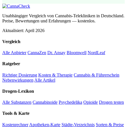
Unabhängiger Vergleich von Cannabis-Telekliniken in Deutschland.
Preise, Bewertungen und Erfahrungen — kostenlos.
Aktualisiert: April 2026
Vergleich
Alle Anbieter
CannaZen
Dr. Ansay
Bloomwell
NordLeaf
Ratgeber
Richtige Dosierung
Kosten & Therapie
Cannabis & Führerschein
Nebenwirkungen
Alle Artikel
Drogen-Lexikon
Alle Substanzen
Cannabinoide
Psychedelika
Opioide
Drogen testen
Tools & Karte
Kostenrechner
Apotheken-Karte
Städte-Verzeichnis
Sorten & Preise