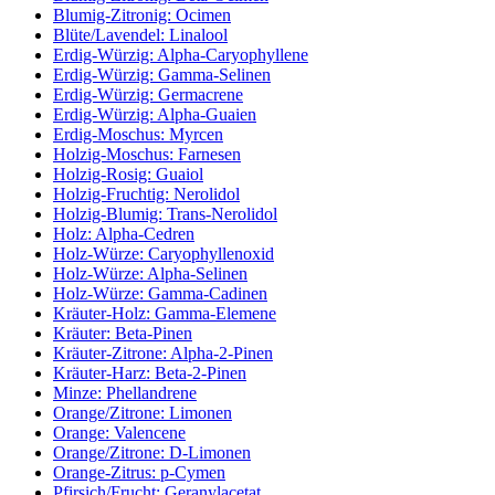
Blumig-Zitronig: Ocimen
Blüte/Lavendel: Linalool
Erdig-Würzig: Alpha-Caryophyllene
Erdig-Würzig: Gamma-Selinen
Erdig-Würzig: Germacrene
Erdig-Würzig: Alpha-Guaien
Erdig-Moschus: Myrcen
Holzig-Moschus: Farnesen
Holzig-Rosig: Guaiol
Holzig-Fruchtig: Nerolidol
Holzig-Blumig: Trans-Nerolidol
Holz: Alpha-Cedren
Holz-Würze: Caryophyllenoxid
Holz-Würze: Alpha-Selinen
Holz-Würze: Gamma-Cadinen
Kräuter-Holz: Gamma-Elemene
Kräuter: Beta-Pinen
Kräuter-Zitrone: Alpha-2-Pinen
Kräuter-Harz: Beta-2-Pinen
Minze: Phellandrene
Orange/Zitrone: Limonen
Orange: Valencene
Orange/Zitrone: D-Limonen
Orange-Zitrus: p-Cymen
Pfirsich/Frucht: Geranylacetat