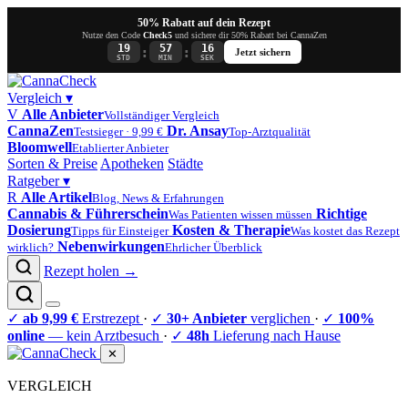
50% Rabatt auf dein Rezept
Nutze den Code
Check5
und sichere dir 50% Rabatt bei CannaZen
19
57
15
:
:
Jetzt sichern
STD
MIN
SEK
Vergleich
▾
V
Alle Anbieter
Vollständiger Vergleich
CannaZen
Dr. Ansay
Testsieger · 9,99 €
Top-Arztqualität
Bloomwell
Etablierter Anbieter
Sorten & Preise
Apotheken
Städte
Ratgeber
▾
R
Alle Artikel
Blog, News & Erfahrungen
Cannabis & Führerschein
Richtige
Was Patienten wissen müssen
Dosierung
Kosten & Therapie
Tipps für Einsteiger
Was kostet das Rezept
Nebenwirkungen
wirklich?
Ehrlicher Überblick
Rezept holen →
✓
ab 9,99 €
Erstrezept
·
✓
30+ Anbieter
verglichen
·
✓
100%
online
— kein Arztbesuch
·
✓
48h
Lieferung nach Hause
✕
VERGLEICH