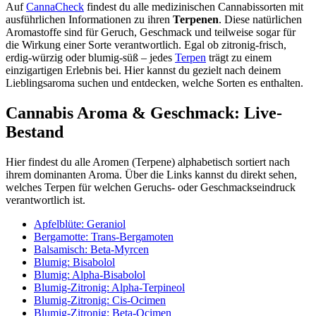
Auf
CannaCheck
findest du alle medizinischen Cannabissorten mit
ausführlichen Informationen zu ihren
Terpenen
. Diese natürlichen
Aromastoffe sind für Geruch, Geschmack und teilweise sogar für
die Wirkung einer Sorte verantwortlich. Egal ob zitronig-frisch,
erdig-würzig oder blumig-süß – jedes
Terpen
trägt zu einem
einzigartigen Erlebnis bei. Hier kannst du gezielt nach deinem
Lieblingsaroma suchen und entdecken, welche Sorten es enthalten.
Cannabis Aroma & Geschmack: Live-
Bestand
Hier findest du alle Aromen (Terpene) alphabetisch sortiert nach
ihrem dominanten Aroma. Über die Links kannst du direkt sehen,
welches Terpen für welchen Geruchs- oder Geschmackseindruck
verantwortlich ist.
Apfelblüte: Geraniol
Bergamotte: Trans-Bergamoten
Balsamisch: Beta-Myrcen
Blumig: Bisabolol
Blumig: Alpha-Bisabolol
Blumig-Zitronig: Alpha-Terpineol
Blumig-Zitronig: Cis-Ocimen
Blumig-Zitronig: Beta-Ocimen