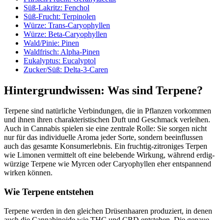
Süß-Lakritz: Fenchol
Süß-Frucht: Terpinolen
Würze: Trans-Caryophyllen
Würze: Beta-Caryophyllen
Wald/Pinie: Pinen
Waldfrisch: Alpha-Pinen
Eukalyptus: Eucalyptol
Zucker/Süß: Delta-3-Caren
Hintergrundwissen: Was sind Terpene?
Terpene sind natürliche Verbindungen, die in Pflanzen vorkommen
und ihnen ihren charakteristischen Duft und Geschmack verleihen.
Auch in Cannabis spielen sie eine zentrale Rolle: Sie sorgen nicht
nur für das individuelle Aroma jeder Sorte, sondern beeinflussen
auch das gesamte Konsumerlebnis. Ein fruchtig-zitroniges Terpen
wie Limonen vermittelt oft eine belebende Wirkung, während erdig-
würzige Terpene wie Myrcen oder Caryophyllen eher entspannend
wirken können.
Wie Terpene entstehen
Terpene werden in den gleichen Drüsenhaaren produziert, in denen
auch die Cannabinoide wie THC und CBD entstehen. Die genaue