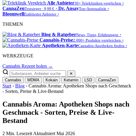
Alle Anbieter
›
30+ Telekliniken verglichen
CannaZen
›
Dr. Ansay
›
Testsieger · 9,99 €
Top-Arztqualität
Bloomwell
›
Etablierter Anbieter
THEMEN
Blog & Ratgeber
›
News, Tipps, Erfahrungen
Cannabis-Preise
›
2.000+ Produkte vergleichen
Apotheken-Karte
›
Cannabis-Apotheken finden
WERKZEUGE
Cannabis Rezept holen →
✕
Cannabis
MDMA
Kokain
Ketamin
LSD
CannaZen
Start
›
Blog
› Cannabis Aroma: Apotheken Shops nach Geschmack
- Sorten, Preise & Live-Bestand
Cannabis Aroma: Apotheken Shops nach
Geschmack - Sorten, Preise & Live-
Bestand
2 Min. Lesezeit
Aktualisiert Mai 2026