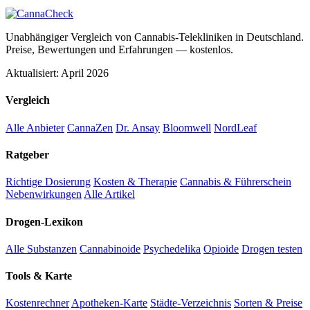
Unabhängiger Vergleich von Cannabis-Telekliniken in Deutschland.
Preise, Bewertungen und Erfahrungen — kostenlos.
Aktualisiert: April 2026
Vergleich
Alle Anbieter
CannaZen
Dr. Ansay
Bloomwell
NordLeaf
Ratgeber
Richtige Dosierung
Kosten & Therapie
Cannabis & Führerschein
Nebenwirkungen
Alle Artikel
Drogen-Lexikon
Alle Substanzen
Cannabinoide
Psychedelika
Opioide
Drogen testen
Tools & Karte
Kostenrechner
Apotheken-Karte
Städte-Verzeichnis
Sorten & Preise