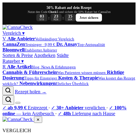
50% Rabatt auf dein Rezept
Nutze den Code
Check5
und sichere dir 50% Rabatt bei CannaZen
03
23
15
:
:
Jetzt sichern
STD
MIN
SEK
Vergleich
▾
V
Alle Anbieter
Vollständiger Vergleich
CannaZen
Dr. Ansay
Testsieger · 9,99 €
Top-Arztqualität
Bloomwell
Etablierter Anbieter
Sorten & Preise
Apotheken
Städte
Ratgeber
▾
R
Alle Artikel
Blog, News & Erfahrungen
Cannabis & Führerschein
Richtige
Was Patienten wissen müssen
Dosierung
Kosten & Therapie
Tipps für Einsteiger
Was kostet das Rezept
Nebenwirkungen
wirklich?
Ehrlicher Überblick
Rezept holen →
✓
ab 9,99 €
Erstrezept
·
✓
30+ Anbieter
verglichen
·
✓
100%
online
— kein Arztbesuch
·
✓
48h
Lieferung nach Hause
✕
VERGLEICH