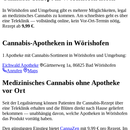
In Wörishofen und Umgebung gibt es mehrere Möglichkeiten, legal
an medizinisches Cannabis zu kommen. Am schnellsten geht es über
eine Teleklinik — vollständig online, kein Vor-Ort-Termin nötig,
Rezept ab
9,99 €
.
Leaflet
|
©
OpenStreetMap
+
Cannabis-Apotheken in Wörishofen
−
1 Apotheke mit Cannabis-Sortiment in Wörishofen und Umgebung:
Eichwald Apotheke
Gärtnerweg 1a, 86825 Bad Wörishofen
Anrufen
Maps
Medizinisches Cannabis ohne Apotheke
vor Ort
Seit der Legalisierung können Patienten ihr Cannabis-Rezept über
eine Teleklinik erhalten und die Blüten direkt nach Hause geliefert
bekommen — unabhängig davon, welche Apotheken in Wörishofen
das Produkt vorrätig haben.
Den günstigsten Einstieg bietet
CannaZen
mit 9,99 € pro Rezept. Im