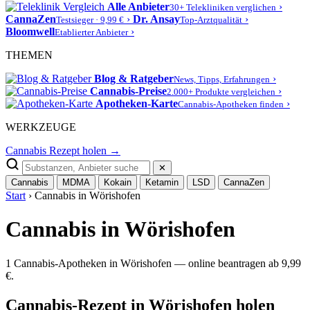
Alle Anbieter
›
30+ Telekliniken verglichen
CannaZen
›
Dr. Ansay
›
Testsieger · 9,99 €
Top-Arztqualität
Bloomwell
›
Etablierter Anbieter
THEMEN
Blog & Ratgeber
›
News, Tipps, Erfahrungen
Cannabis-Preise
›
2.000+ Produkte vergleichen
Apotheken-Karte
›
Cannabis-Apotheken finden
WERKZEUGE
Cannabis Rezept holen →
✕
Cannabis
MDMA
Kokain
Ketamin
LSD
CannaZen
Start
› Cannabis in Wörishofen
Cannabis in Wörishofen
1 Cannabis-Apotheken in Wörishofen — online beantragen ab 9,99
€.
Cannabis-Rezept in Wörishofen holen