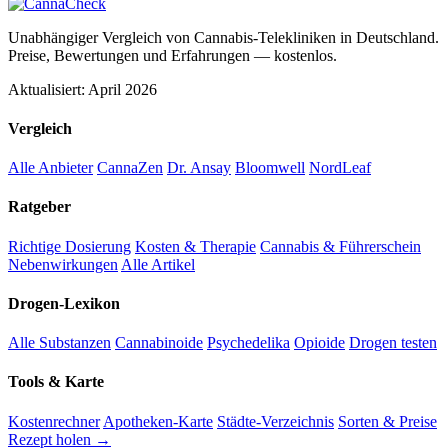
Unabhängiger Vergleich von Cannabis-Telekliniken in Deutschland.
Preise, Bewertungen und Erfahrungen — kostenlos.
Aktualisiert: April 2026
Vergleich
Alle Anbieter
CannaZen
Dr. Ansay
Bloomwell
NordLeaf
Ratgeber
Richtige Dosierung
Kosten & Therapie
Cannabis & Führerschein
Nebenwirkungen
Alle Artikel
Drogen-Lexikon
Alle Substanzen
Cannabinoide
Psychedelika
Opioide
Drogen testen
Tools & Karte
Kostenrechner
Apotheken-Karte
Städte-Verzeichnis
Sorten & Preise
Rezept holen →