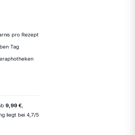
arnis pro Rezept
lben Tag
neraphotheken
 ab
9,99 €
,
 liegt bei 4,7/5