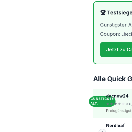
🏆 Testsieg
Günstigster A
Coupon:
Chec
Jetzt zu 
Alle Quick 
docnow24
GÜNSTIGSTE
ALT.
★
★
★
★
☆
3.6
Preisgünstigst
Nordleaf