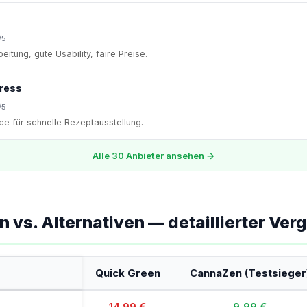
/5
eitung, gute Usability, faire Preise.
ress
/5
ce für schnelle Rezeptausstellung.
Alle 30 Anbieter ansehen →
 vs. Alternativen — detaillierter Verg
Quick Green
CannaZen (Testsieger
14,99 €
9,99 €