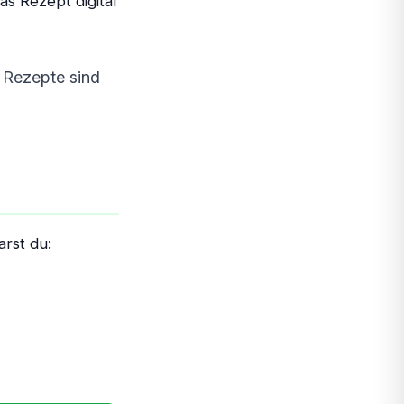
s Rezept digital
 Rezepte sind
arst du: