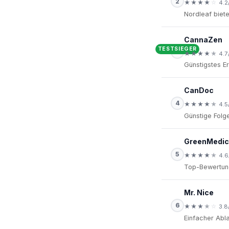
2
★
★
★
★
☆
4.2
Nordleaf biet
CannaZen
TESTSIEGER
★
★
★
★
★
4.7
Günstigstes E
CanDoc
4
★
★
★
★
★
4.5
Günstige Folge
GreenMedic
5
★
★
★
★
★
4.6
Top-Bewertung
Mr. Nice
6
★
★
★
★
☆
3.8
Einfacher Abla