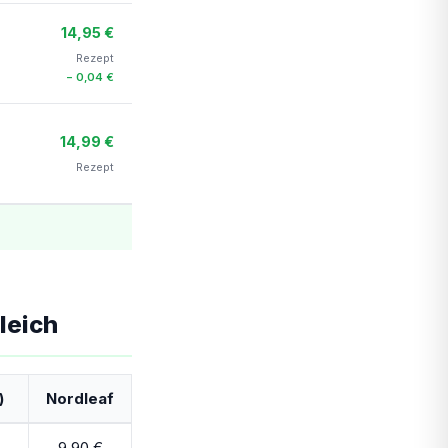
14,95 €
Rezept
− 0,04 €
14,99 €
Rezept
leich
)
Nordleaf
9,90 €