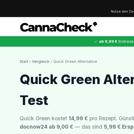
Nutze den C
✓
ab 9,99 €
Erstreze
Start
›
Vergleich
› Quick Green Alternative
✕
Quick Green Alter
Cannabis
MDMA
Kokain
Ketamin
LSD
Test
CannaZen
Quick Green kostet
14,99 €
pro Rezept. Günsti
docnow24 ab 9,00 €
— das sind
5,99 € Ersp