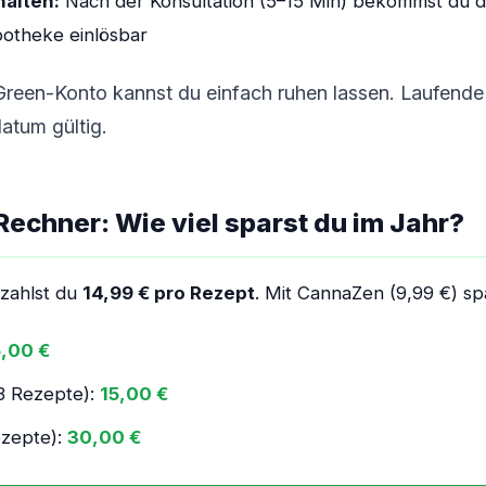
halten:
Nach der Konsultation (5–15 Min) bekommst du da
potheke einlösbar
Green-Konto kannst du einfach ruhen lassen. Laufende
atum gültig.
Rechner: Wie viel sparst du im Jahr?
 zahlst du
14,99 € pro Rezept
. Mit CannaZen (9,99 €) sp
,00 €
(3 Rezepte):
15,00 €
ezepte):
30,00 €