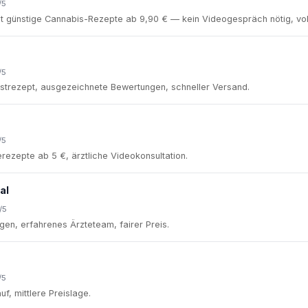
/5
et günstige Cannabis-Rezepte ab 9,90 € — kein Videogespräch nötig, vo
/5
rstrezept, ausgezeichnete Bewertungen, schneller Versand.
/5
rezepte ab 5 €, ärztliche Videokonsultation.
al
/5
en, erfahrenes Ärzteteam, fairer Preis.
/5
uf, mittlere Preislage.