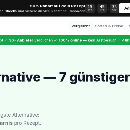
50% Rabatt auf dein Rezept
15
45
34
:
:
Jet
ode
Check5
und sichere dir 50% Rabatt bei CannaZen
STD
MIN
SEK
Vergleich
Sorten & Preise
▾
Alle Anbieter
·
·
·
pt
✓
30+ Anbieter
verglichen
✓
100% online
— kein Arztbesuch
✓
48h
Vollständiger Vergleich
CannaZen
Testsieger · 9,99 €
Dr. Ansay
native — 7 günstiger
Top-Arztqualität
Bloomwell
Etablierter Anbieter
gste Alternative:
arnis
pro Rezept.