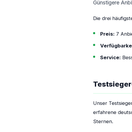
Günstigere Anbi
Die drei häufigs
Preis:
7 Anbie
Verfügbarkei
Service:
Bess
Testsiege
Unser Testsieger
erfahrene deutsc
Sternen.