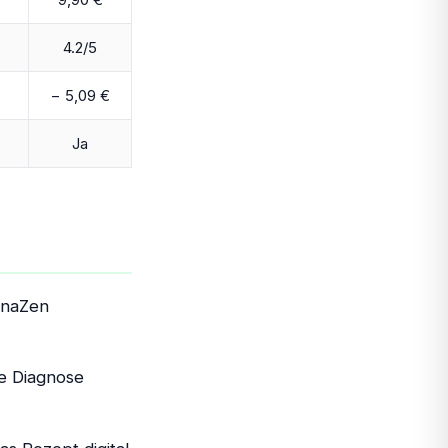
4.2/5
− 5,09 €
Ja
nnaZen
e Diagnose