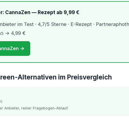
er: CannaZen — Rezept ab 9,99 €
nbieter im Test · 4,7/5 Sterne · E-Rezept · Partneraphot
→ 4,99 €
k5
CannaZen →
Green-Alternativen im Preisvergleich
/5
er Anbieter, reiner Fragebogen-Ablauf.