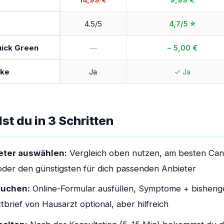
4.5/5
4,7/5 ⭐
uick Green
—
− 5,00 €
eke
Ja
✓ Ja
t du in 3 Schritten
eter auswählen:
Vergleich oben nutzen, am besten Ca
 oder den günstigsten für dich passenden Anbieter
buchen:
Online-Formular ausfüllen, Symptome + bisherig
brief von Hausarzt optional, aber hilfreich