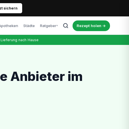
zt sichern
Apotheken
Städte
Ratgeber
Rezept holen →
▾
Alle Artikel
Lieferung nach Hause
Blog, News & Erfahrungen
Cannabis & Führerschein
Was Patienten wissen müssen
Richtige Dosierung
e Anbieter im
Tipps für Einsteiger
Kosten & Therapie
Was kostet das Rezept wirklich?
Nebenwirkungen
Ehrlicher Überblick