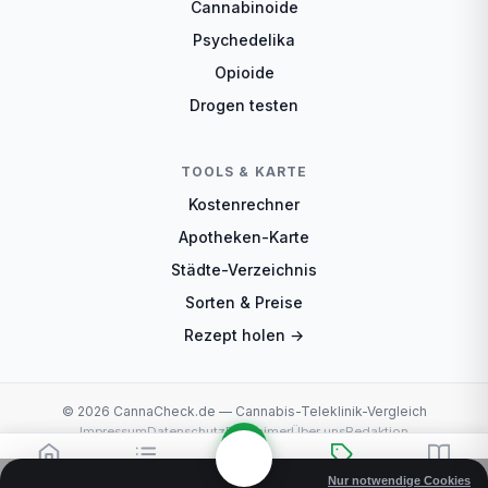
Cannabinoide
Psychedelika
Opioide
Drogen testen
TOOLS & KARTE
Kostenrechner
Apotheken-Karte
Städte-Verzeichnis
Sorten & Preise
Rezept holen →
© 2026 CannaCheck.de — Cannabis-Teleklinik-Vergleich
Impressum
Datenschutz
Disclaimer
Über uns
Redaktion
Start
Vergleich
Sorten
Ratgeber
Rezept
Nur notwendige Cookies