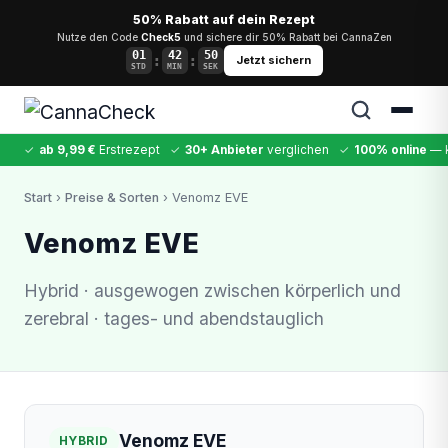
50% Rabatt auf dein Rezept
Nutze den Code
Check5
und sichere dir 50% Rabatt bei CannaZen
01
42
50
:
:
Jetzt sichern
STD
MIN
SEK
✓
ab 9,99 €
Erstrezept
✓
30+ Anbieter
verglichen
✓
100% online
— k
✕
Start
›
Preise & Sorten
› Venomz EVE
Cannabis
MDMA
Kokain
Ketamin
LSD
CannaZen
Venomz EVE
Hybrid · ausgewogen zwischen körperlich und
zerebral · tages- und abendstauglich
Venomz EVE
HYBRID