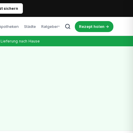
zt sichern
Apotheken
Städte
Ratgeber
Rezept holen →
▾
Alle Artikel
Lieferung nach Hause
Blog, News & Erfahrungen
Cannabis & Führerschein
Was Patienten wissen müssen
Richtige Dosierung
Tipps für Einsteiger
Kosten & Therapie
Was kostet das Rezept wirklich?
Nebenwirkungen
Ehrlicher Überblick