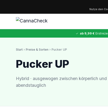
Nutze den C
✓
ab 9,99 €
Erstreze
Start
›
Preise & Sorten
› Pucker UP
✕
Pucker UP
Cannabis
MDMA
Kokain
Ketamin
LSD
CannaZen
Hybrid · ausgewogen zwischen körperlich und 
abendstauglich