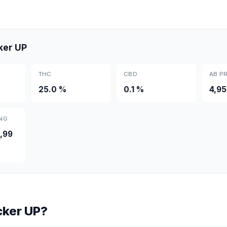
ker UP
THC
CBD
AB PR
25.0 %
0.1 %
4,95
NG
,99
cker UP?