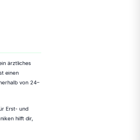
n ärztliches
st einen
nnerhalb von 24–
r Erst- und
iken hilft dir,