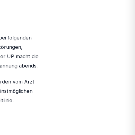
bei folgenden
störungen,
ker UP macht die
spannung abends.
werden vom Arzt
einstmöglichen
linie.