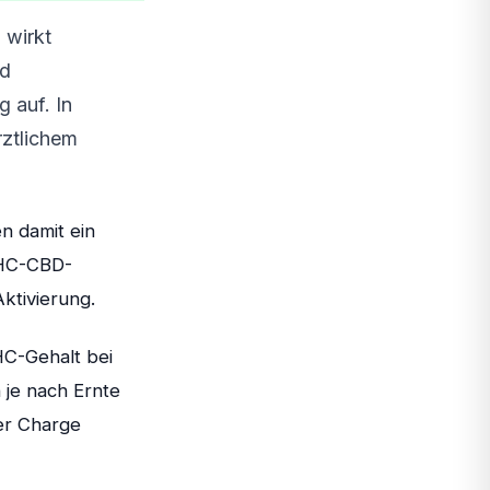
 wirkt
nd
g auf. In
rztlichem
n damit ein
THC-CBD-
ktivierung.
HC-Gehalt bei
 je nach Ernte
er Charge