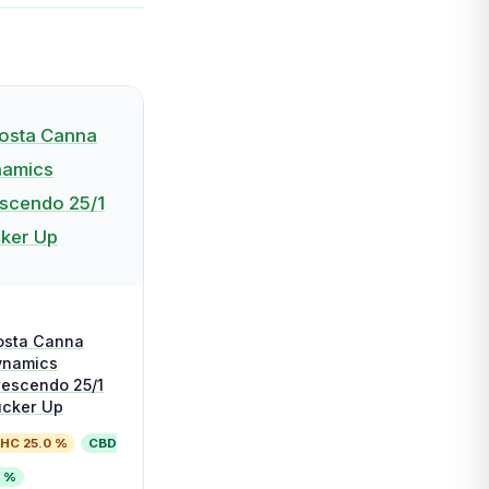
osta Canna
ynamics
escendo 25/1
ucker Up
HC 25.0 %
CBD
1 %