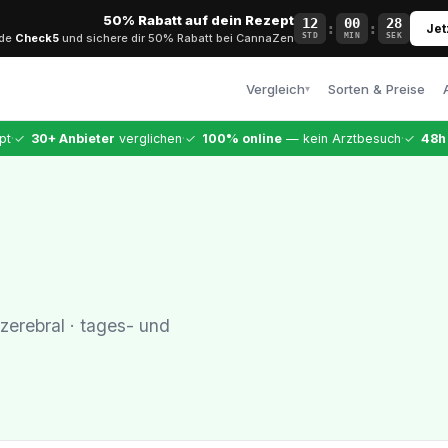
50% Rabatt auf dein Rezept
12
00
27
:
:
Jet
ode
Check5
und sichere dir 50% Rabatt bei CannaZen
STD
MIN
SEK
Vergleich
Sorten & Preise
▾
Alle Anbieter
·
·
·
pt
✓
30+ Anbieter
verglichen
✓
100% online
— kein Arztbesuch
✓
48h
Vollständiger Vergleich
CannaZen
Testsieger · 9,99 €
Dr. Ansay
Top-Arztqualität
Bloomwell
Etablierter Anbieter
zerebral · tages- und