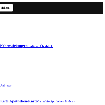
t sichern
Nebenwirkungen
Ehrlicher Überblick
›
r Anbieter
Apotheken-Karte
›
Cannabis-Apotheken finden