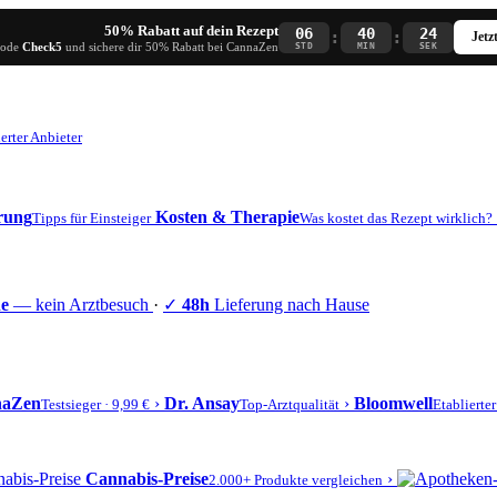
50% Rabatt auf dein Rezept
06
40
24
:
:
Jetz
Code
Check5
und sichere dir 50% Rabatt bei CannaZen
STD
MIN
SEK
erter Anbieter
erung
Kosten & Therapie
Tipps für Einsteiger
Was kostet das Rezept wirklich?
ne
— kein Arztbesuch
·
✓
48h
Lieferung nach Hause
naZen
›
Dr. Ansay
›
Bloomwell
Testsieger · 9,99 €
Top-Arztqualität
Etablierte
Cannabis-Preise
›
2.000+ Produkte vergleichen