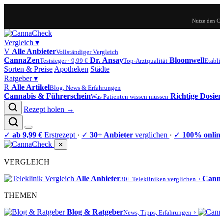
Nutze den 
Vergleich
▾
V
Alle Anbieter
Vollständiger Vergleich
CannaZen
Dr. Ansay
Bloomwell
Testsieger · 9,99 €
Top-Arztqualität
Etabli
Sorten & Preise
Apotheken
Städte
Ratgeber
▾
R
Alle Artikel
Blog, News & Erfahrungen
Cannabis & Führerschein
Richtige Dosi
Was Patienten wissen müssen
Rezept holen →
✓
ab 9,99 €
Erstrezept
·
✓
30+ Anbieter
verglichen
·
✓
100% onli
✕
VERGLEICH
Alle Anbieter
›
Can
30+ Telekliniken verglichen
THEMEN
Blog & Ratgeber
›
News, Tipps, Erfahrungen