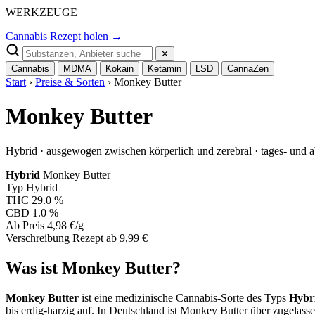
WERKZEUGE
Cannabis Rezept holen →
✕
Cannabis
MDMA
Kokain
Ketamin
LSD
CannaZen
Start
›
Preise & Sorten
› Monkey Butter
Monkey Butter
Hybrid · ausgewogen zwischen körperlich und zerebral · tages- und 
Hybrid
Monkey Butter
Typ
Hybrid
THC
29.0 %
CBD
1.0 %
Ab Preis
4,98 €/g
Verschreibung
Rezept ab 9,99 €
Was ist Monkey Butter?
Monkey Butter
ist eine medizinische Cannabis-Sorte des Typs
Hybr
bis erdig-harzig auf. In Deutschland ist Monkey Butter über zugelass