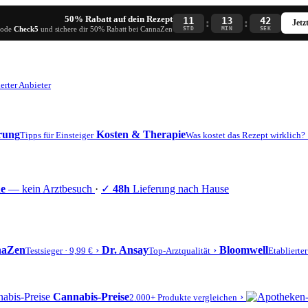
50% Rabatt auf dein Rezept
11
13
41
:
:
Jetz
Code
Check5
und sichere dir 50% Rabatt bei CannaZen
STD
MIN
SEK
erter Anbieter
erung
Kosten & Therapie
Tipps für Einsteiger
Was kostet das Rezept wirklich?
ne
— kein Arztbesuch
·
✓
48h
Lieferung nach Hause
naZen
›
Dr. Ansay
›
Bloomwell
Testsieger · 9,99 €
Top-Arztqualität
Etablierte
Cannabis-Preise
›
2.000+ Produkte vergleichen