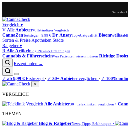
Nutze den 
Vergleich
▾
V
Alle Anbieter
Vollständiger Vergleich
CannaZen
Dr. Ansay
Bloomwell
Testsieger · 9,99 €
Top-Arztqualität
Etabli
Sorten & Preise
Apotheken
Städte
Ratgeber
▾
R
Alle Artikel
Blog, News & Erfahrungen
Cannabis & Führerschein
Richtige Dosi
Was Patienten wissen müssen
Rezept holen →
✓
ab 9,99 €
Erstrezept
·
✓
30+ Anbieter
verglichen
·
✓
100% onli
✕
VERGLEICH
Alle Anbieter
›
Can
30+ Telekliniken verglichen
THEMEN
Blog & Ratgeber
›
News, Tipps, Erfahrungen