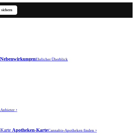
t sichern
Nebenwirkungen
Ehrlicher Überblick
›
r Anbieter
Apotheken-Karte
›
Cannabis-Apotheken finden