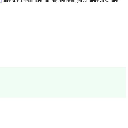
h
aller 30+ Telekliniken hilft dir, den richtigen Anbieter zu wählen.