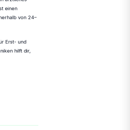
st einen
nnerhalb von 24–
r Erst- und
iken hilft dir,