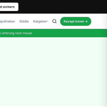
zt sichern
Apotheken
Städte
Ratgeber
Rezept holen →
▾
Alle Artikel
Lieferung nach Hause
Blog, News & Erfahrungen
Cannabis & Führerschein
Was Patienten wissen müssen
Richtige Dosierung
Tipps für Einsteiger
Kosten & Therapie
Was kostet das Rezept wirklich?
Nebenwirkungen
Ehrlicher Überblick