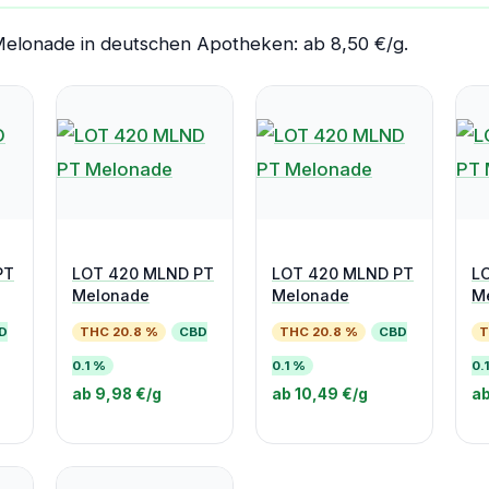
Melonade in deutschen Apotheken: ab 8,50 €/g.
PT
LOT 420 MLND PT
LOT 420 MLND PT
L
Melonade
Melonade
M
D
THC 20.8 %
CBD
THC 20.8 %
CBD
T
0.1 %
0.1 %
0.
ab 9,98 €/g
ab 10,49 €/g
ab