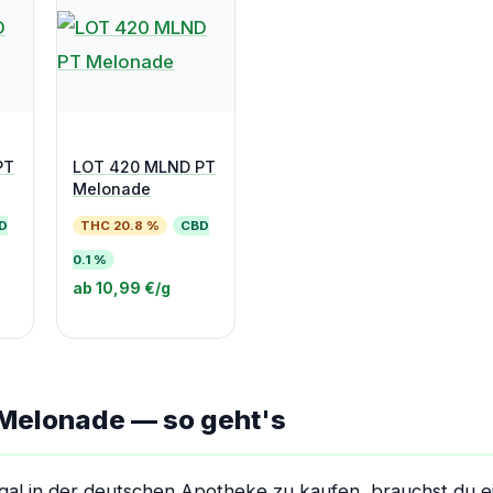
PT
LOT 420 MLND PT
Melonade
D
THC 20.8 %
CBD
0.1 %
ab 10,99 €/g
 Melonade — so geht's
al in der deutschen Apotheke zu kaufen, brauchst du ei