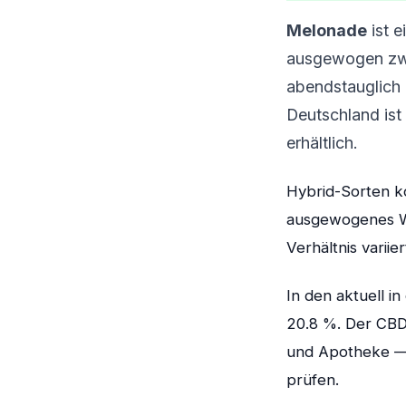
Melonade
ist 
ausgewogen zwis
abendstauglich u
Deutschland is
erhältlich.
Hybrid-Sorten ko
ausgewogenes Wi
Verhältnis varii
In den aktuell 
20.8 %. Der CBD-
und Apotheke — 
prüfen.