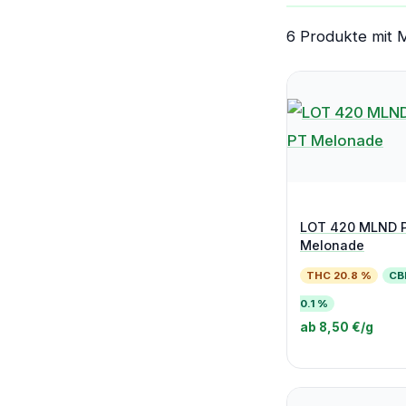
6 Produkte mit 
LOT 420 MLND 
Melonade
THC 20.8 %
CB
0.1 %
ab 8,50 €/g