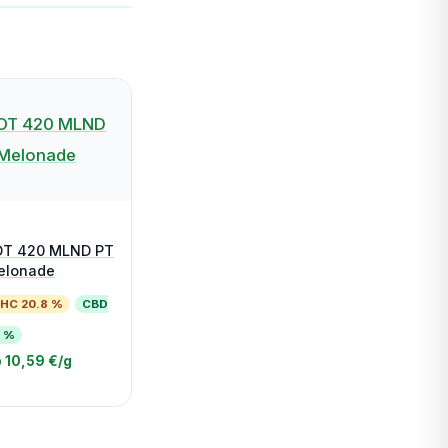
OT 420 MLND PT
elonade
HC 20.8 %
CBD
1 %
 10,59 €/g