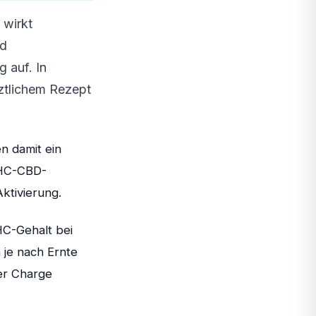
 wirkt
nd
g auf. In
ztlichem Rezept
n damit ein
THC-CBD-
ktivierung.
HC-Gehalt bei
 je nach Ernte
er Charge