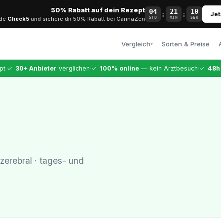
50% Rabatt auf dein Rezept
04
21
09
:
:
Jet
ode
Check5
und sichere dir 50% Rabatt bei CannaZen
STD
MIN
SEK
Vergleich
Sorten & Preise
▾
Alle Anbieter
·
·
·
pt
✓
30+ Anbieter
verglichen
✓
100% online
— kein Arztbesuch
✓
48h
Vollständiger Vergleich
CannaZen
Testsieger · 9,99 €
Dr. Ansay
Top-Arztqualität
Bloomwell
Etablierter Anbieter
zerebral · tages- und