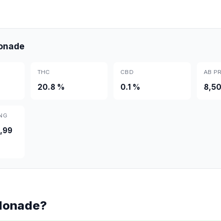
onade
THC
CBD
AB PR
20.8 %
0.1 %
8,50
NG
,99
elonade?