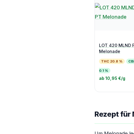
LOT 420 MLND 
Melonade
THC 20.8 %
CB
0.1 %
ab 10,95 €/g
Rezept für
Um Melonade leg