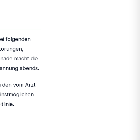
ei folgenden
störungen,
onade macht die
spannung abends.
werden vom Arzt
einstmöglichen
linie.