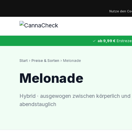
Nutze den C
✓
ab 9,99 €
Erstreze
Start
›
Preise & Sorten
› Melonade
✕
Melonade
Cannabis
MDMA
Kokain
Ketamin
LSD
CannaZen
Hybrid · ausgewogen zwischen körperlich und 
abendstauglich