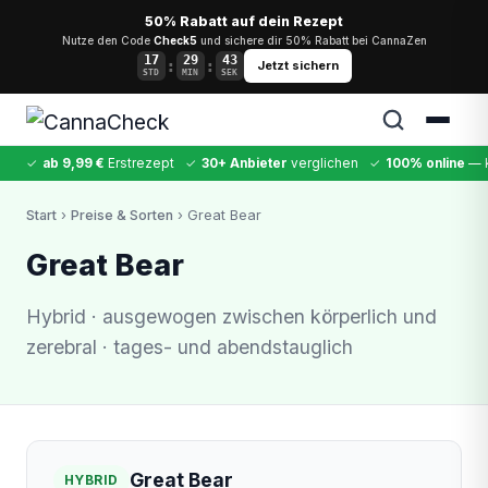
50% Rabatt auf dein Rezept
Nutze den Code
Check5
und sichere dir 50% Rabatt bei CannaZen
17
29
43
:
:
Jetzt sichern
STD
MIN
SEK
✓
ab 9,99 €
Erstrezept
✓
30+ Anbieter
verglichen
✓
100% online
— k
✕
Start
›
Preise & Sorten
› Great Bear
Cannabis
MDMA
Kokain
Ketamin
LSD
CannaZen
Great Bear
Hybrid · ausgewogen zwischen körperlich und
zerebral · tages- und abendstauglich
Great Bear
HYBRID