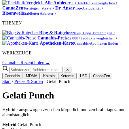
Alle Anbieter
›
30+ Telekliniken verglichen
CannaZen
›
Dr. Ansay
›
Testsieger · 9,99 €
Top-Arztqualität
Bloomwell
›
Etablierter Anbieter
THEMEN
Blog & Ratgeber
›
News, Tipps, Erfahrungen
Cannabis-Preise
›
2.000+ Produkte vergleichen
Apotheken-Karte
›
Cannabis-Apotheken finden
WERKZEUGE
Cannabis Rezept holen →
✕
Cannabis
MDMA
Kokain
Ketamin
LSD
CannaZen
Start
›
Preise & Sorten
› Gelati Punch
Gelati Punch
Hybrid · ausgewogen zwischen körperlich und zerebral · tages- und
abendstauglich
Hybrid
Gelati Punch