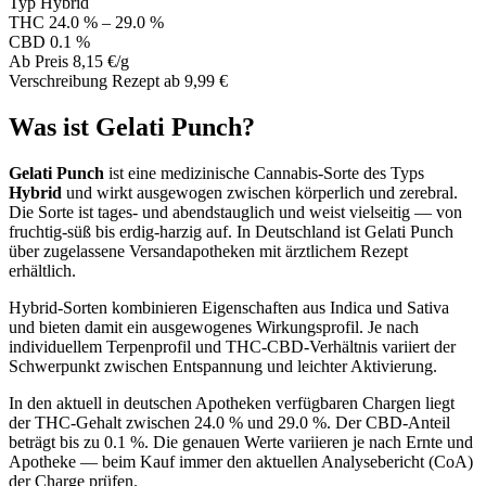
Typ
Hybrid
THC
24.0 % – 29.0 %
CBD
0.1 %
Ab Preis
8,15 €/g
Verschreibung
Rezept ab 9,99 €
Was ist Gelati Punch?
Gelati Punch
ist eine medizinische Cannabis-Sorte des Typs
Hybrid
und wirkt ausgewogen zwischen körperlich und zerebral.
Die Sorte ist tages- und abendstauglich und weist vielseitig — von
fruchtig-süß bis erdig-harzig auf. In Deutschland ist Gelati Punch
über zugelassene Versandapotheken mit ärztlichem Rezept
erhältlich.
Hybrid-Sorten kombinieren Eigenschaften aus Indica und Sativa
und bieten damit ein ausgewogenes Wirkungsprofil. Je nach
individuellem Terpenprofil und THC-CBD-Verhältnis variiert der
Schwerpunkt zwischen Entspannung und leichter Aktivierung.
In den aktuell in deutschen Apotheken verfügbaren Chargen liegt
der THC-Gehalt zwischen 24.0 % und 29.0 %. Der CBD-Anteil
beträgt bis zu 0.1 %. Die genauen Werte variieren je nach Ernte und
Apotheke — beim Kauf immer den aktuellen Analysebericht (CoA)
der Charge prüfen.