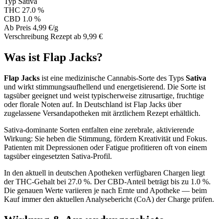
Typ
Sativa
THC
27.0 %
CBD
1.0 %
Ab Preis
4,99 €/g
Verschreibung
Rezept ab 9,99 €
Was ist Flap Jacks?
Flap Jacks
ist eine medizinische Cannabis-Sorte des Typs
Sativa
und wirkt stimmungsaufhellend und energetisierend. Die Sorte ist
tagsüber geeignet und weist typischerweise zitrusartige, fruchtige
oder florale Noten auf. In Deutschland ist Flap Jacks über
zugelassene Versandapotheken mit ärztlichem Rezept erhältlich.
Sativa-dominante Sorten entfalten eine zerebrale, aktivierende
Wirkung: Sie heben die Stimmung, fördern Kreativität und Fokus.
Patienten mit Depressionen oder Fatigue profitieren oft von einem
tagsüber eingesetzten Sativa-Profil.
In den aktuell in deutschen Apotheken verfügbaren Chargen liegt
der THC-Gehalt bei 27.0 %. Der CBD-Anteil beträgt bis zu 1.0 %.
Die genauen Werte variieren je nach Ernte und Apotheke — beim
Kauf immer den aktuellen Analysebericht (CoA) der Charge prüfen.