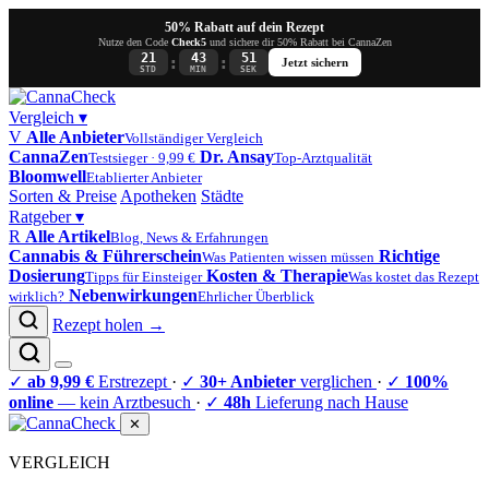
50% Rabatt auf dein Rezept
Nutze den Code
Check5
und sichere dir 50% Rabatt bei CannaZen
21
43
50
:
:
Jetzt sichern
STD
MIN
SEK
Vergleich
▾
V
Alle Anbieter
Vollständiger Vergleich
CannaZen
Dr. Ansay
Testsieger · 9,99 €
Top-Arztqualität
Bloomwell
Etablierter Anbieter
Sorten & Preise
Apotheken
Städte
Ratgeber
▾
R
Alle Artikel
Blog, News & Erfahrungen
Cannabis & Führerschein
Richtige
Was Patienten wissen müssen
Dosierung
Kosten & Therapie
Tipps für Einsteiger
Was kostet das Rezept
Nebenwirkungen
wirklich?
Ehrlicher Überblick
Rezept holen →
✓
ab 9,99 €
Erstrezept
·
✓
30+ Anbieter
verglichen
·
✓
100%
online
— kein Arztbesuch
·
✓
48h
Lieferung nach Hause
✕
VERGLEICH