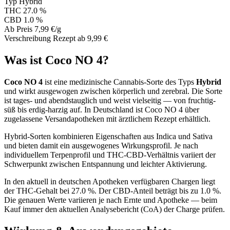
Typ
Hybrid
THC
27.0 %
CBD
1.0 %
Ab Preis
7,99 €/g
Verschreibung
Rezept ab 9,99 €
Was ist Coco NO 4?
Coco NO 4
ist eine medizinische Cannabis-Sorte des Typs
Hybrid
und wirkt ausgewogen zwischen körperlich und zerebral. Die Sorte
ist tages- und abendstauglich und weist vielseitig — von fruchtig-
süß bis erdig-harzig auf. In Deutschland ist Coco NO 4 über
zugelassene Versandapotheken mit ärztlichem Rezept erhältlich.
Hybrid-Sorten kombinieren Eigenschaften aus Indica und Sativa
und bieten damit ein ausgewogenes Wirkungsprofil. Je nach
individuellem Terpenprofil und THC-CBD-Verhältnis variiert der
Schwerpunkt zwischen Entspannung und leichter Aktivierung.
In den aktuell in deutschen Apotheken verfügbaren Chargen liegt
der THC-Gehalt bei 27.0 %. Der CBD-Anteil beträgt bis zu 1.0 %.
Die genauen Werte variieren je nach Ernte und Apotheke — beim
Kauf immer den aktuellen Analysebericht (CoA) der Charge prüfen.