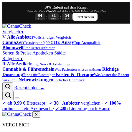
50% Rabatt auf dein Rezept
Nutze den Code
Check5
und sichere dir 50% Rabatt bei CannaZen
04
31
54
:
:
Jetzt sichern
STD
MIN
SEK
Vergleich
▾
V
Alle Anbieter
Vollständiger Vergleich
CannaZen
Dr. Ansay
Testsieger · 9,99 €
Top-Arztqualität
Bloomwell
Etablierter Anbieter
Sorten & Preise
Apotheken
Städte
Ratgeber
▾
R
Alle Artikel
Blog, News & Erfahrungen
Cannabis & Führerschein
Richtige
Was Patienten wissen müssen
Dosierung
Kosten & Therapie
Tipps für Einsteiger
Was kostet das Rezept
Nebenwirkungen
wirklich?
Ehrlicher Überblick
Rezept holen →
✓
ab 9,99 €
Erstrezept
·
✓
30+ Anbieter
verglichen
·
✓
100%
online
— kein Arztbesuch
·
✓
48h
Lieferung nach Hause
✕
VERGLEICH