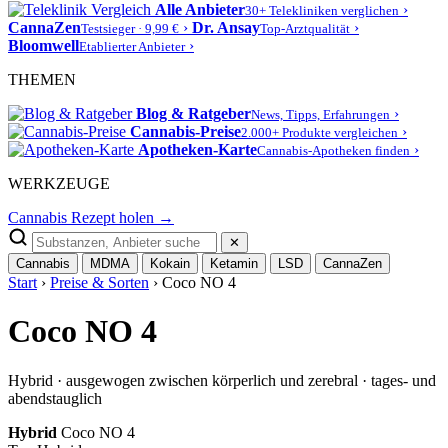
Alle Anbieter
›
30+ Telekliniken verglichen
CannaZen
›
Dr. Ansay
›
Testsieger · 9,99 €
Top-Arztqualität
Bloomwell
›
Etablierter Anbieter
THEMEN
Blog & Ratgeber
›
News, Tipps, Erfahrungen
Cannabis-Preise
›
2.000+ Produkte vergleichen
Apotheken-Karte
›
Cannabis-Apotheken finden
WERKZEUGE
Cannabis Rezept holen →
✕
Cannabis
MDMA
Kokain
Ketamin
LSD
CannaZen
Start
›
Preise & Sorten
› Coco NO 4
Coco NO 4
Hybrid · ausgewogen zwischen körperlich und zerebral · tages- und
abendstauglich
Hybrid
Coco NO 4