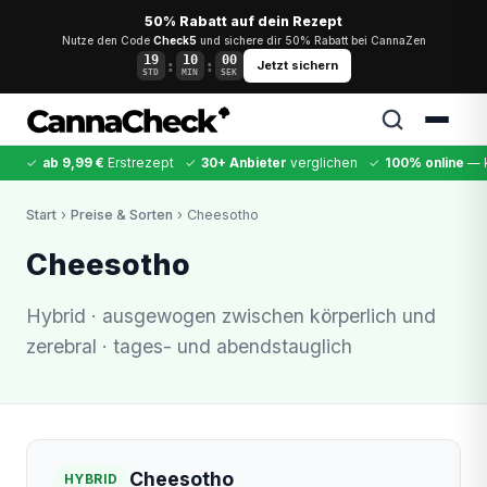
50% Rabatt auf dein Rezept
Nutze den Code
Check5
und sichere dir 50% Rabatt bei CannaZen
19
10
00
:
:
Jetzt sichern
STD
MIN
SEK
✓
ab 9,99 €
Erstrezept
✓
30+ Anbieter
verglichen
✓
100% online
— k
✕
Start
›
Preise & Sorten
› Cheesotho
Cannabis
MDMA
Kokain
Ketamin
LSD
CannaZen
Cheesotho
Hybrid · ausgewogen zwischen körperlich und
zerebral · tages- und abendstauglich
Cheesotho
HYBRID