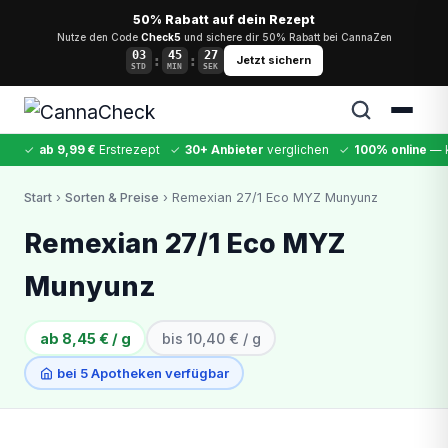
50% Rabatt auf dein Rezept
Nutze den Code
Check5
und sichere dir 50% Rabatt bei CannaZen
03
45
26
:
:
Jetzt sichern
STD
MIN
SEK
✓
ab 9,99 €
Erstrezept
✓
30+ Anbieter
verglichen
✓
100% online
— k
✕
Start
›
Sorten & Preise
› Remexian 27/1 Eco MYZ Munyunz
Cannabis
MDMA
Kokain
Ketamin
LSD
CannaZen
Remexian 27/1 Eco MYZ
Munyunz
ab 8,45 € / g
bis 10,40 € / g
bei 5 Apotheken verfügbar