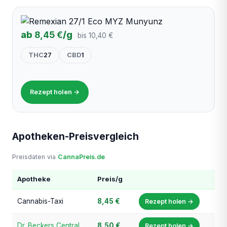
ab
8,45 €
/g
bis 10,40 €
THC
27
CBD
1
Rezept holen →
Apotheken-Preisvergleich
Preisdaten via
CannaPreis.de
Apotheke
Preis/g
Cannabis-Taxi
8,45 €
Rezept holen →
Dr. Beckers Central Apotheke
8,50 €
Rezept holen →