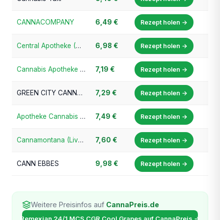
CANNACOMPANY
6,49 €
Rezept holen →
Central Apotheke (Cannabis-Champion.de)
6,98 €
Rezept holen →
Cannabis Apotheke Bayern
7,19 €
Rezept holen →
GREEN CITY CANNABIS (Apotheke am Obermarkt, Bad Dürkheim)
7,29 €
Rezept holen →
Apotheke Cannabis Prime
7,49 €
Rezept holen →
Cannamontana (Livus Apotheke)
7,60 €
Rezept holen →
CANN EBBES
9,98 €
Rezept holen →
Weitere Preisinfos auf
CannaPreis.de
Remexian 24/1 MCS CGR Cool Grapes auf CannaPreis →