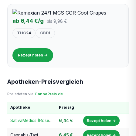
ab
6,44 €
/g
bis 9,98 €
THC
24
CBD
1
Rezept holen →
Apotheken-Preisvergleich
Preisdaten via
CannaPreis.de
Apotheke
Preis/g
SativaMedics (Rosen-Apotheke)
6,44 €
Rezept holen →
Cannabis-Taxi
6,45 €
Rezept holen →