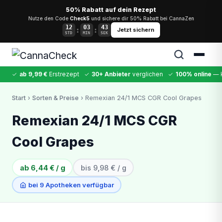
50% Rabatt auf dein Rezept
Nutze den Code
Check5
und sichere dir 50% Rabatt bei CannaZen
12
03
42
:
:
Jetzt sichern
STD
MIN
SEK
✓
ab 9,99 €
Erstrezept
✓
30+ Anbieter
verglichen
✓
100% online
— k
✕
Start
›
Sorten & Preise
› Remexian 24/1 MCS CGR Cool Grapes
Cannabis
MDMA
Kokain
Ketamin
LSD
CannaZen
Remexian 24/1 MCS CGR
Cool Grapes
ab 6,44 € / g
bis 9,98 € / g
bei 9 Apotheken verfügbar