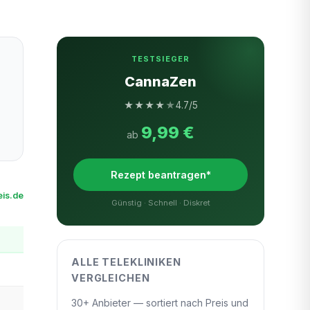
TESTSIEGER
CannaZen
★
★
★
★
★
4.7/5
9,99 €
ab
Rezept beantragen*
is.de
Günstig · Schnell · Diskret
ALLE TELEKLINIKEN
VERGLEICHEN
30+ Anbieter — sortiert nach Preis und