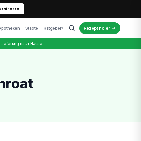
zt sichern
Apotheken
Städte
Ratgeber
Rezept holen →
▾
Alle Artikel
Lieferung nach Hause
Blog, News & Erfahrungen
Cannabis & Führerschein
Was Patienten wissen müssen
Richtige Dosierung
hroat
Tipps für Einsteiger
Kosten & Therapie
Was kostet das Rezept wirklich?
Nebenwirkungen
Ehrlicher Überblick