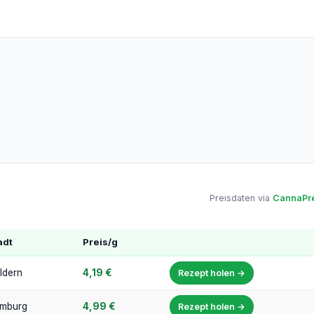
Preisdaten via
CannaPre
adt
Preis/g
ldern
4,19 €
Rezept holen →
mburg
4,99 €
Rezept holen →