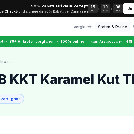
50% Rabatt auf dein Rezept
15
10
35
:
:
Jet
ode
Check5
und sichere dir 50% Rabatt bei CannaZen
STD
MIN
SEK
Vergleich
Sorten & Preise
▾
Alle Anbieter
·
·
·
pt
✓
30+ Anbieter
verglichen
✓
100% online
— kein Arztbesuch
✓
48h
Vollständiger Vergleich
CannaZen
hroat
Testsieger · 9,99 €
Dr. Ansay
B KKT Karamel Kut T
Top-Arztqualität
Bloomwell
Etablierter Anbieter
 verfügbar