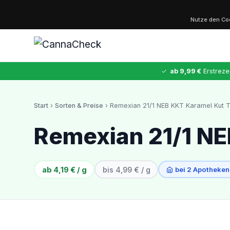
Nutze den C
✓
ab 9,99 €
Erstreze
Start
›
Sorten & Preise
› Remexian 21/1 NEB KKT Karamel Kut T
✕
Remexian 21/1 NE
Cannabis
MDMA
Kokain
Ketamin
LSD
CannaZen
ab 4,19 € / g
bis 4,99 € / g
bei 2 Apotheken