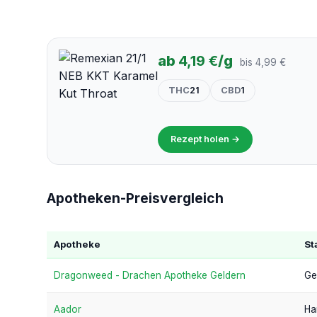
ab
4,19 €
/g
bis 4,99 €
THC
21
CBD
1
Rezept holen →
Apotheken-Preisvergleich
Apotheke
St
Dragonweed - Drachen Apotheke Geldern
Ge
Aador
Ha