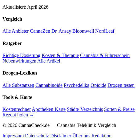
Aktualisiert: April 2026
Vergleich
Alle Anbieter
CannaZen
Dr. Ansay
Bloomwell
NordLeaf
Ratgeber
Richtige Dosierung
Kosten & Therapie
Cannabis & Führerschein
Nebenwirkungen
Alle Artikel
Drogen-Lexikon
Alle Substanzen
Cannabinoide
Psychedelika
Opioide
Drogen testen
Tools & Karte
Kostenrechner
Apotheken-Karte
Städte-Verzeichnis
Sorten & Preise
Rezept holen →
© 2026 CannaCheck.de — Cannabis-Teleklinik-Vergleich
Impressum
Datenschutz
Disclaimer
Über uns
Redaktion