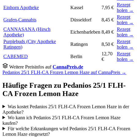
Rezept
Einhorn Apotheke
Kassel
7,95 €
holen →
Rezept
Grafen-Cannabis
Düsseldorf
8,45 €
holen →
CANNASANA (Hirsch
Rezept
Eichenbarleben
8,49 €
Apotheke)
holen →
Purplebuds (City Apotheke
Rezept
Ratingen
8,50 €
Ratingen)
holen →
12,70
Rezept
CABEMED
Berlin
€
holen →
Weitere Preisinfos auf
CannaPreis.de
Pedanios 25/1 FLH-CA Frozen Lemon Haze auf CannaPreis →
Häufige Fragen zu Pedanios 25/1 FLH-
CA Frozen Lemon Haze
Was kostet Pedanios 25/1 FLH-CA Frozen Lemon Haze in der
Apotheke?
Wo kann ich Pedanios 25/1 FLH-CA Frozen Lemon Haze
kaufen?
Für welche Erkrankungen wird Pedanios 25/1 FLH-CA Frozen
Lemon Haze eingesetzt?