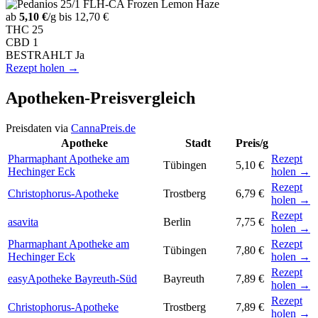
ab
5,10 €
/g
bis 12,70 €
THC
25
CBD
1
BESTRAHLT
Ja
Rezept holen →
Apotheken-Preisvergleich
Preisdaten via
CannaPreis.de
Apotheke
Stadt
Preis/g
Pharmaphant Apotheke am
Rezept
Tübingen
5,10 €
Hechinger Eck
holen →
Rezept
Christophorus-Apotheke
Trostberg
6,79 €
holen →
Rezept
asavita
Berlin
7,75 €
holen →
Pharmaphant Apotheke am
Rezept
Tübingen
7,80 €
Hechinger Eck
holen →
Rezept
easyApotheke Bayreuth-Süd
Bayreuth
7,89 €
holen →
Rezept
Christophorus-Apotheke
Trostberg
7,89 €
holen →