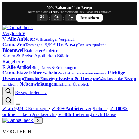
50% Rabatt auf dein Rezept
Nutze den Code
Check5
und sichere dir 50% Rabatt bei CannaZen
20
42
41
:
:
Jetzt sichern
STD
MIN
SEK
Vergleich
▾
V
Alle Anbieter
Vollständiger Vergleich
CannaZen
Dr. Ansay
Testsieger · 9,99 €
Top-Arztqualität
Bloomwell
Etablierter Anbieter
Sorten & Preise
Apotheken
Städte
Ratgeber
▾
R
Alle Artikel
Blog, News & Erfahrungen
Cannabis & Führerschein
Richtige
Was Patienten wissen müssen
Dosierung
Kosten & Therapie
Tipps für Einsteiger
Was kostet das Rezept
Nebenwirkungen
wirklich?
Ehrlicher Überblick
Rezept holen →
✓
ab 9,99 €
Erstrezept
·
✓
30+ Anbieter
verglichen
·
✓
100%
online
— kein Arztbesuch
·
✓
48h
Lieferung nach Hause
✕
VERGLEICH