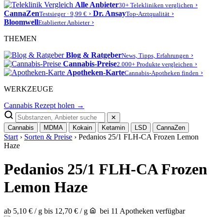
Alle Anbieter
›
30+ Telekliniken verglichen
CannaZen
›
Dr. Ansay
›
Testsieger · 9,99 €
Top-Arztqualität
Bloomwell
›
Etablierter Anbieter
THEMEN
Blog & Ratgeber
›
News, Tipps, Erfahrungen
Cannabis-Preise
›
2.000+ Produkte vergleichen
Apotheken-Karte
›
Cannabis-Apotheken finden
WERKZEUGE
Cannabis Rezept holen →
✕
Cannabis
MDMA
Kokain
Ketamin
LSD
CannaZen
Start
›
Sorten & Preise
› Pedanios 25/1 FLH-CA Frozen Lemon
Haze
Pedanios 25/1 FLH-CA Frozen
Lemon Haze
ab 5,10 € / g
bis 12,70 € / g
bei 11 Apotheken verfügbar