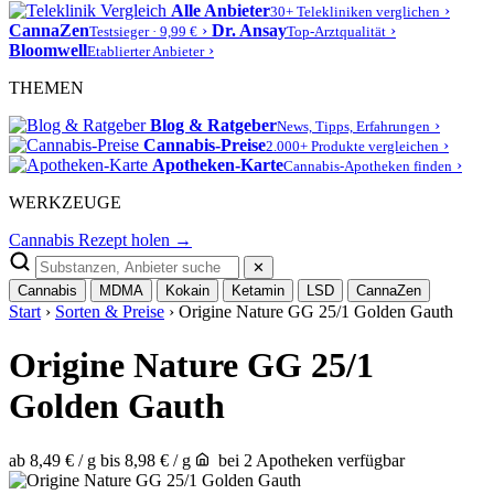
Alle Anbieter
›
30+ Telekliniken verglichen
CannaZen
›
Dr. Ansay
›
Testsieger · 9,99 €
Top-Arztqualität
Bloomwell
›
Etablierter Anbieter
THEMEN
Blog & Ratgeber
›
News, Tipps, Erfahrungen
Cannabis-Preise
›
2.000+ Produkte vergleichen
Apotheken-Karte
›
Cannabis-Apotheken finden
WERKZEUGE
Cannabis Rezept holen →
✕
Cannabis
MDMA
Kokain
Ketamin
LSD
CannaZen
Start
›
Sorten & Preise
› Origine Nature GG 25/1 Golden Gauth
Origine Nature GG 25/1
Golden Gauth
ab 8,49 € / g
bis 8,98 € / g
bei 2 Apotheken verfügbar