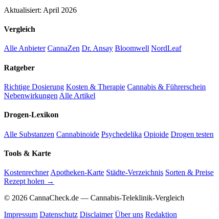
Aktualisiert: April 2026
Vergleich
Alle Anbieter
CannaZen
Dr. Ansay
Bloomwell
NordLeaf
Ratgeber
Richtige Dosierung
Kosten & Therapie
Cannabis & Führerschein
Nebenwirkungen
Alle Artikel
Drogen-Lexikon
Alle Substanzen
Cannabinoide
Psychedelika
Opioide
Drogen testen
Tools & Karte
Kostenrechner
Apotheken-Karte
Städte-Verzeichnis
Sorten & Preise
Rezept holen →
© 2026 CannaCheck.de — Cannabis-Teleklinik-Vergleich
Impressum
Datenschutz
Disclaimer
Über uns
Redaktion