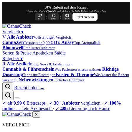
50% Rabatt auf dein Rezept
Nutze den Code
Check5
und sichere dir 50% Rabatt bei CannaZen
17
35
03
:
:
Jetzt sichern
STD
MIN
SEK
Vergleich
▾
V
Alle Anbieter
Vollständiger Vergleich
CannaZen
Dr. Ansay
Testsieger · 9,99 €
Top-Arztqualität
Bloomwell
Etablierter Anbieter
Sorten & Preise
Apotheken
Städte
Ratgeber
▾
R
Alle Artikel
Blog, News & Erfahrungen
Cannabis & Führerschein
Richtige
Was Patienten wissen müssen
Dosierung
Kosten & Therapie
Tipps für Einsteiger
Was kostet das Rezept
Nebenwirkungen
wirklich?
Ehrlicher Überblick
Rezept holen →
✓
ab 9,99 €
Erstrezept
·
✓
30+ Anbieter
verglichen
·
✓
100%
online
— kein Arztbesuch
·
✓
48h
Lieferung nach Hause
✕
VERGLEICH